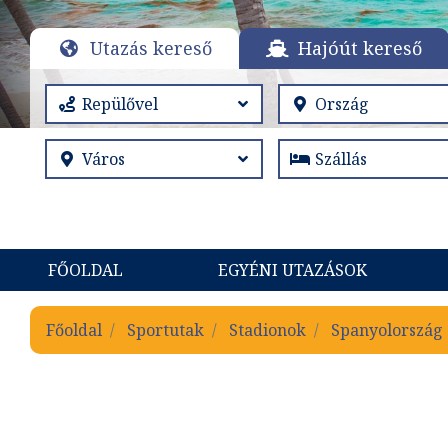
Utazás kereső
Hajóút kereső
FŐOLDAL
EGYÉNI UTAZÁSOK
Főoldal
Sportutak
Stadionok
Spanyolország 