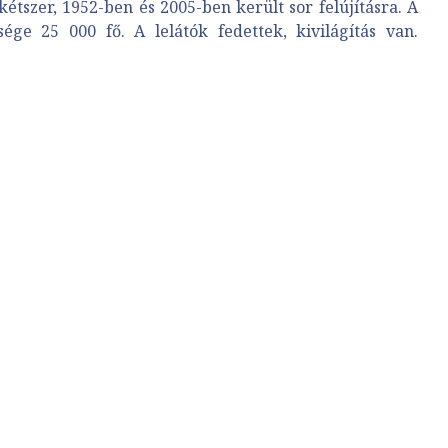
étszer, 1952-ben és 2005-ben került sor felújításra. A
ge 25 000 fő. A lelátók fedettek, kivilágítás van.