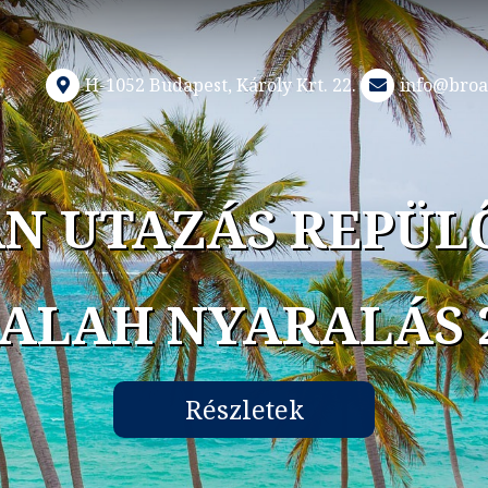
H-1052 Budapest, Károly Krt. 22.
info@broa
N UTAZÁS REPÜL
ALAH NYARALÁS 
Részletek