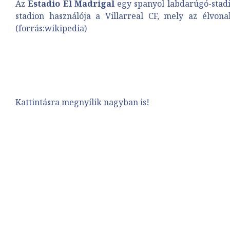
Az
Estadio El Madrigal
egy spanyol labdarúgó-stadio
stadion használója a
Villarreal CF
, mely az élvona
(forrás:wikipedia)
Kattintásra megnyílik nagyban is!