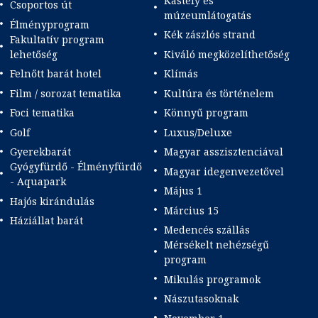
Kastély és
Csoportos út
múzeumlátogatás
Élményprogram
Kék zászlós strand
Fakultatív program
lehetőség
Kiváló megközelíthetőség
Felnőtt barát hotel
Klímás
Film / sorozat tematika
Kultúra és történelem
Foci tematika
Könnyű program
Golf
Luxus/Deluxe
Gyerekbarát
Magyar asszisztenciával
Gyógyfürdő - Élményfürdő
Magyar idegenvezetővel
- Aquapark
Május 1
Hajós kirándulás
Március 15
Háziállat barát
Medencés szállás
Mérsékelt nehézségű
program
Mikulás programok
Nászutasoknak