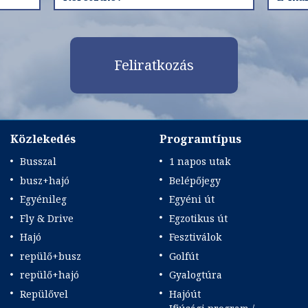
Feliratkozás
Közlekedés
Programtípus
Busszal
1 napos utak
busz+hajó
Belépőjegy
Egyénileg
Egyéni út
Fly & Drive
Egzotikus út
Hajó
Fesztiválok
repülő+busz
Golfút
repülő+hajó
Gyalogtúra
Repülővel
Hajóút