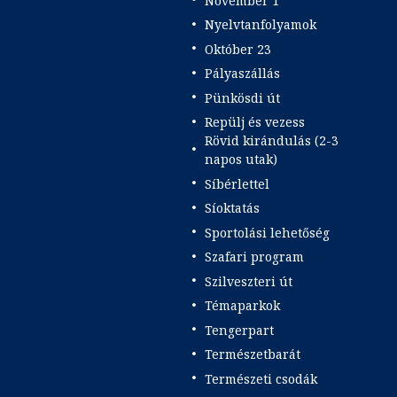
November 1
Nyelvtanfolyamok
Október 23
Pályaszállás
Pünkösdi út
Repülj és vezess
Rövid kirándulás (2-3
napos utak)
Síbérlettel
Síoktatás
Sportolási lehetőség
Szafari program
Szilveszteri út
Témaparkok
Tengerpart
Természetbarát
Természeti csodák