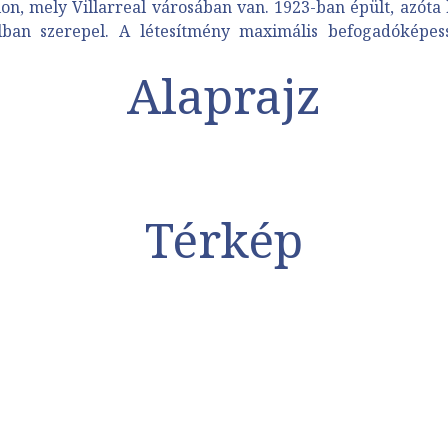
n, mely Villarreal városában van. 1923-ban épült, azóta k
lban szerepel. A létesítmény maximális befogadóképessé
Alaprajz
Térkép