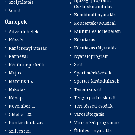
Ifjúsági program /
Szolgáltatás
Osztálykirándulás
Vonat
Kombinált nyaralás
Ünnepek
Koncertek / Musical
Kultúra és történelem
Adventi hetek
Körutazás
Húsvét
Körutazás+Nyaralás
Karácsonyi utazás
Nyaralóprogram
Karnevál
Síút
Két ünnep között
Sport mérkőzések
Május 1.
Sportos kirándulások
Március 15.
Tematikus út
Mikulás
Tengerparti esküvő
Nőnap
Természeti csodák
November 1.
Városlátogatás
Október 23.
Városnéző programok
Pünkösdi utazás
Üdülés - nyaralás
Szilveszter