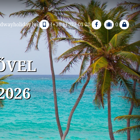
dwayholiday.hu
(+36 1) 327 01 20
0
ŐVEL
2026