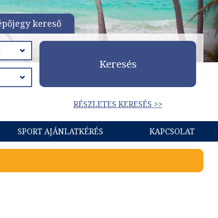
épőjegy kereső
Keresés
RÉSZLETES KERESÉS >>
SPORT AJÁNLATKÉRÉS
KAPCSOLAT
l