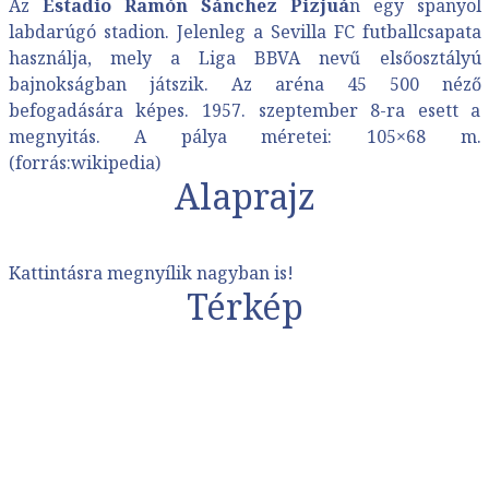
Az
Estadio Ramón Sánchez Pizjuá
n egy spanyol
labdarúgó stadion. Jelenleg a
Sevilla FC
futballcsapata
használja, mely a Liga BBVA nevű elsőosztályú
bajnokságban játszik. Az aréna 45 500 néző
befogadására képes. 1957. szeptember 8-ra esett a
megnyitás. A pálya méretei: 105×68 m.
(forrás:wikipedia)
Alaprajz
Kattintásra megnyílik nagyban is!
Térkép