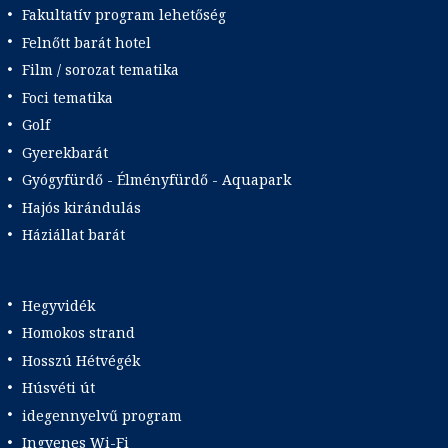
Fakultatív program lehetőség
Felnőtt barát hotel
Film / sorozat tematika
Foci tematika
Golf
Gyerekbarát
Gyógyfürdő - Élményfürdő - Aquapark
Hajós kirándulás
Háziállat barát
Hegyvidék
Homokos strand
Hosszú Hétvégék
Húsvéti út
idegennyelvű program
Ingyenes Wi-Fi