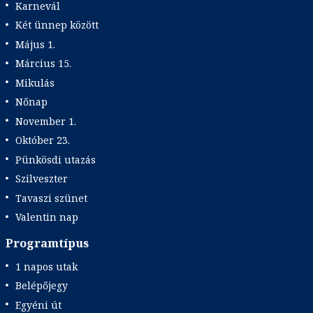
Karnevál
Két ünnep között
Május 1.
Március 15.
Mikulás
Nőnap
November 1.
Október 23.
Pünkösdi utazás
Szilveszter
Tavaszi szünet
Valentin nap
Programtípus
1 napos utak
Belépőjegy
Egyéni út