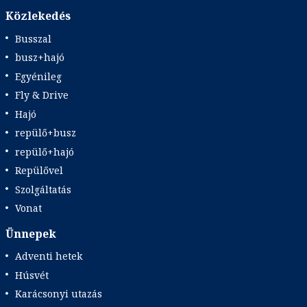
Közlekedés
Busszal
busz+hajó
Egyénileg
Fly & Drive
Hajó
repülő+busz
repülő+hajó
Repülővel
Szolgáltatás
Vonat
Ünnepek
Adventi hetek
Húsvét
Karácsonyi utazás