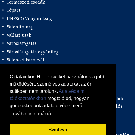
Természeti csodák
Tópart
UNESCO Világörökség
Valentin nap
Vallási utak
Városlátogatás
Városlátogatás egyénileg
Velencei karnevál
Vidéki felszállással
Wellness
Oldalainkon HTTP-sütiket használunk a jobb
működésért, személyes adatokat az ún.
Zene tematika
sütikben nem tárolunk.
Adatvédelmi
Adults only
Incentive
Szilveszteri egzotikus utak
tájékoztatónkban
megtalálod, hogyan
Adventi utak
focijegy + szállás
Kombinált üdülés
gondoskodunk adataid védelméről.
Akciós Egzotikum
Gasztro utak
Luxushotelek
További információ
ÁSZF
Adatvédelmi Tájékoztató
Süti (cookie) tájékoztató
Rendben
Együttműködő állás portálunk
Utazás, nyaralás naptár