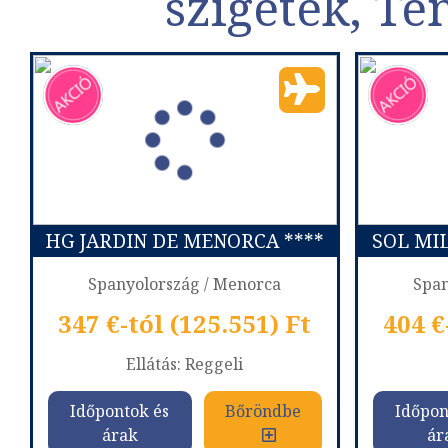
szigetek, Te
HG JARDIN DE MENORCA ****
SOL MI
Spanyolország / Menorca
Span
347 €-tól (125.551) Ft
404 €
Ellátás: Reggeli
Időpontok és
Bőröndbe
Időpon
árak
ár