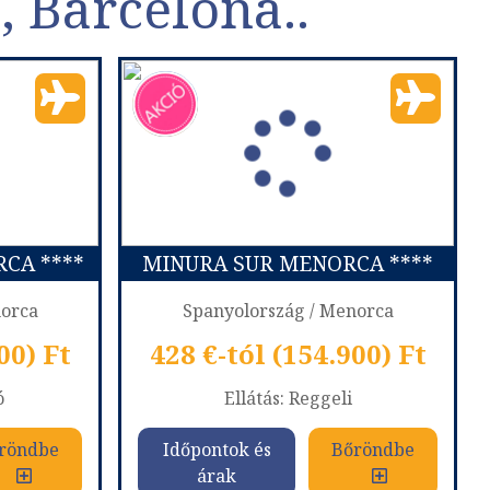
, Barcelona..
CA ****
MINURA SUR MENORCA ****
norca
Spanyolország / Menorca
00) Ft
428 €-tól (154.900) Ft
ó
Ellátás: Reggeli
röndbe
Időpontok és
Bőröndbe
árak