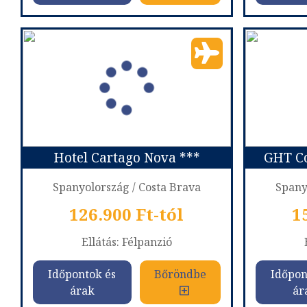
HG JARDIN DE MENORCA ****
SOL MI
Ország:
Spanyolország
Ors
Város:
Menorca
Utazás módja:
Repülővel
Utaz
Ellátás:
Reggeli
Szálláskategória:
Hotel ****
Száll
Szobatípus:
Junior lakosztály
Szoba
Időtartam:
7 éj
Hotel Cartago Nova ***
GHT Co
Időpont: 2026-10-08 | 7 éj
Időp
Spanyolország / Costa Brava
Spany
126.900 Ft-tól
1
már 347 €-tól (125.551) Ft
Ellátás: Félpanzió
Időpontok és
Bőröndbe
Időpon
Időpontok és
Bőröndbe
Időpon
árak
ár
árak
ár