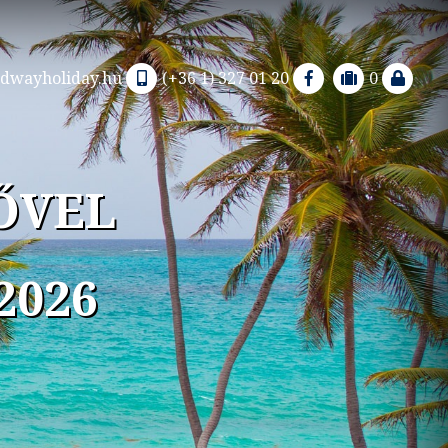
dwayholiday.hu
(+36 1) 327 01 20
0
ZŐ ÁRON
026