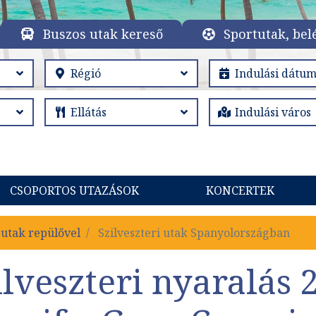
Buszos utak kereső
Sportutak, bel
CSOPORTOS UTAZÁSOK
KONCERTEK
i utak repülővel
Szilveszteri utak Spanyolországban
lveszteri nyaralás 