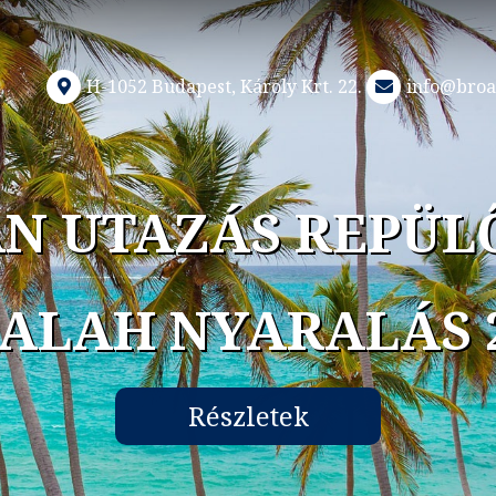
H-1052 Budapest, Károly Krt. 22.
info@broa
ARALÁSOK KEDVE
GZOTIKUS UTAK 2
Részletek