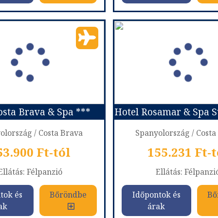
LANOS PINGUINOS ***
ALUA ILLA DE MENOR
zág:
Spanyolország
Ország:
Spanyolor
Város:
Menorca
Város:
Menorc
ás módja:
Repülővel
Utazás módja:
Repül
Ellátás:
Reggeli
Ellátás:
Félpanzi
áskategória:
Hotel ***
Szálláskategória:
Hote
típus:
Kétágyas szoba
Szobatípus:
Kétágyas
Időtartam:
7 éj
Időtartam:
7 éj
sta Brava & Spa ***
ont: 2026-10-08 | 7 éj
Időpont: 2026-10-15 |
olország / Costa Brava
Spanyolország / Costa
53.900 Ft-tól
155.231 Ft-t
már 404 €-tól (146.422) Ft
Ellátás: Félpanzió
Ellátás: Félpanzi
tok és
Bőröndbe
Időpontok és
Bő
tok és
Bőröndbe
Időpontok és
Bő
ak
árak
ak
árak