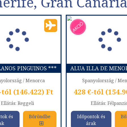
nerife, Gran Canaria
LANOS PINGUINOS ***
ALUA ILLA DE MENOR
yolország / Menorca
Spanyolország / Me
-tól (146.422) Ft
428 €-tól (154.9
Ellátás: Reggeli
Ellátás: Félpanzi
tok és
Bőröndbe
Időpontok és
Bő
ak
árak