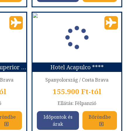
CA ****
MINURA SUR MENORCA ****
szág
Ország:
Spanyolország
a
Város:
Menorca
ővel
Utazás módja:
Repülővel
ó
Ellátás:
Reggeli
l ****
Szálláskategória:
Hotel ****
 szoba
Szobatípus:
Kétágyas szoba
Időtartam:
7 éj
Hotel Rosamar & Spa Superior ****
Hotel Acapulco ****
 7 éj
Időpont: 2026-10-10 | 7 éj
 Brava
Spanyolország / Costa Brava
ól
155.900 Ft-tól
már 428 €-tól (154.900) Ft
már 428 €-tól (154.900) Ft
ó
Ellátás: Félpanzió
röndbe
Időpontok és
Bőröndbe
röndbe
Időpontok és
Bőröndbe
árak
árak