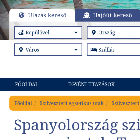
Utazás kereső
Hajóút kereső
FŐOLDAL
EGYÉNI UTAZÁSOK
Főoldal
Szilveszteri egzotikus utak
Szilveszter
Spanyolország szi