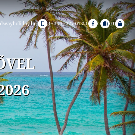
dwayholiday.hu
(+36 1) 327 01 20
0