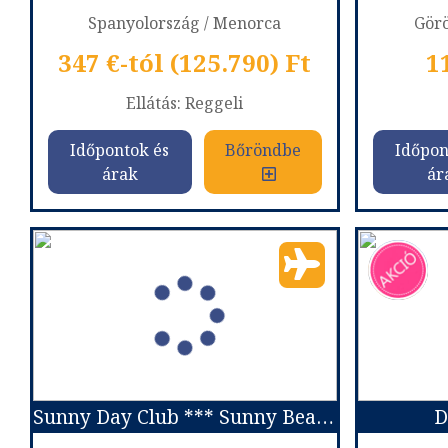
Spanyolország / Menorca
Görö
347 €-tól (125.790) Ft
1
Ellátás: Reggeli
Időpontok és
Bőröndbe
Időpon
árak
ár
HG JARDIN DE MENORCA ****
Chryss
Ország:
Spanyolország
Or
Város:
Menorca
Utazás módja:
Repülővel
Utaz
Ellátás:
Reggeli
Szálláskategória:
Hotel ****
Száll
Szobatípus:
Junior lakosztály
Szobatípu
Időtartam:
7 éj
Sunny Day Club *** Sunny Beach repülővel
D
Időpont: 2026-10-08 | 7 éj
Időp