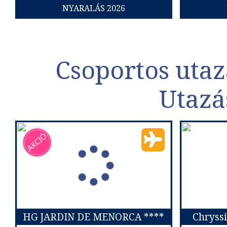
NYARALÁS 2026
Csoportos utaz
Utazá
HG JARDIN DE MENORCA ****
Chryssi