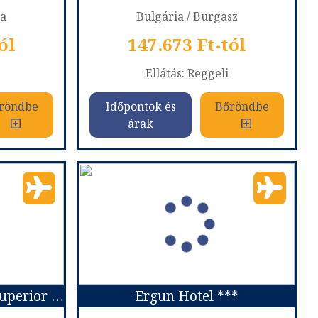
pa
Bulgária / Burgasz
ól
147.673 Ft-tól
Ellátás: Reggeli
röndbe
Időpontok és
Bőröndbe
árak
Evabelle Napa Hotel Apartments ***
Ivana Palace **** Sunny Beach repülővel
Ország:
Bulgária
a
Város:
Sunny Beach
ővel
Utazás módja:
Repülővel
Ellátás:
Reggeli
 szerint
Szálláskategória:
Hotel ****
apartman
Szobatípus:
twin superior
Időtartam:
7 éj
Hotel Rosamar & Spa Superior ****
Ergun Hotel ***
 7 éj
Időpont: 2026-09-18 | 7 éj