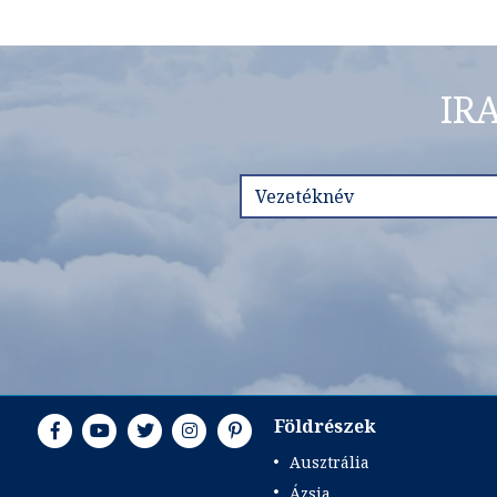
IR
Földrészek
Ausztrália
Ázsia