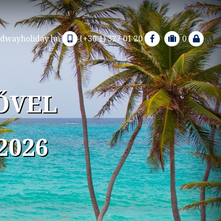
dwayholiday.hu
(+36 1) 327 01 20
0
ŐVEL
2026