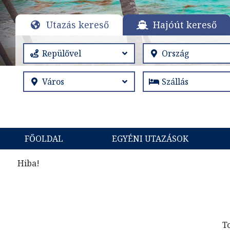
Utazás kereső
Hajóút kereső
FŐOLDAL
EGYÉNI UTAZÁSOK
Hiba!
T