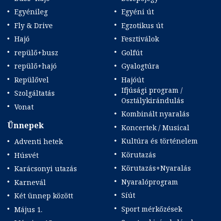
Egyénileg
Egyéni út
Fly & Drive
Egzotikus út
Hajó
Fesztiválok
repülő+busz
Golfút
repülő+hajó
Gyalogtúra
Repülővel
Hajóút
Ifjúsági program /
Szolgáltatás
Osztálykirándulás
Vonat
Kombinált nyaralás
Ünnepek
Koncertek / Musical
Kultúra és történelem
Adventi hetek
Körutazás
Húsvét
Körutazás+Nyaralás
Karácsonyi utazás
Nyaralóprogram
Karnevál
Síút
Két ünnep között
Sport mérkőzések
Május 1.