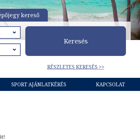
épőjegy kereső
Keresés
RÉSZLETES KERESÉS >>
SPORT AJÁNLATKÉRÉS
KAPCSOLAT
őt!