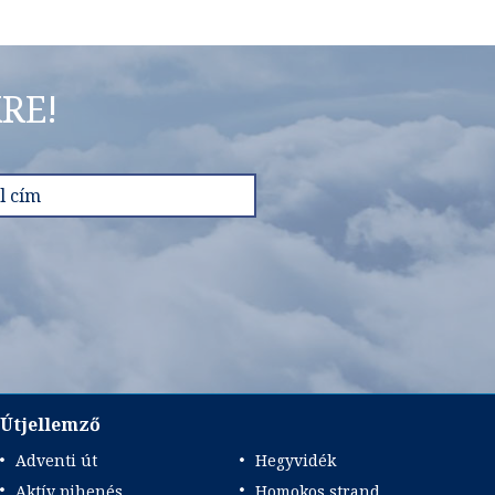
RE!
Útjellemző
Adventi út
Hegyvidék
Aktív pihenés
Homokos strand