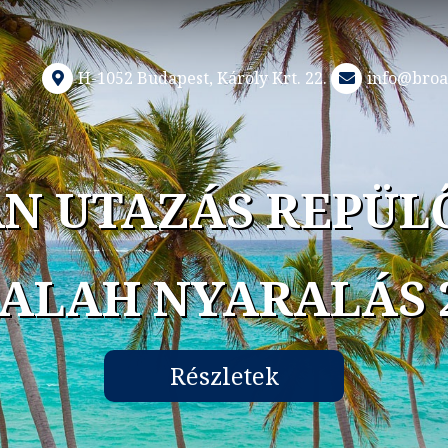
H-1052 Budapest, Károly Krt. 22.
info@broa
N UTAZÁS REPÜL
ALAH NYARALÁS 
Részletek