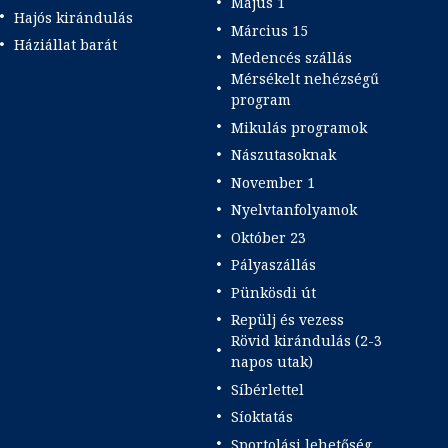
Május 1
Hajós kirándulás
Március 15
Háziállat barát
Medencés szállás
Mérsékelt nehézségű
program
Mikulás programok
Nászutasoknak
November 1
Nyelvtanfolyamok
Október 23
Pályaszállás
Pünkösdi út
Repülj és vezess
Rövid kirándulás (2-3
napos utak)
Síbérlettel
Síoktatás
Sportolási lehetőség