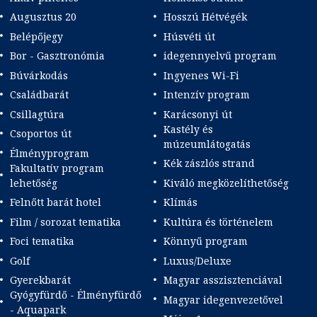
Augusztus 20
Hosszú Hétvégék
Belépőjegy
Húsvéti út
Bor - Gasztronómia
idegennyelvű program
Búvárkodás
Ingyenes Wi-Fi
Családbarát
Intenzív program
Csillagtúra
Karácsonyi út
Kastély és
Csoportos út
múzeumlátogatás
Élményprogram
Kék zászlós strand
Fakultatív program
lehetőség
Kiváló megközelíthetőség
Felnőtt barát hotel
Klímás
Film / sorozat tematika
Kultúra és történelem
Foci tematika
Könnyű program
Golf
Luxus/Deluxe
Gyerekbarát
Magyar asszisztenciával
Gyógyfürdő - Élményfürdő
Magyar idegenvezetővel
- Aquapark