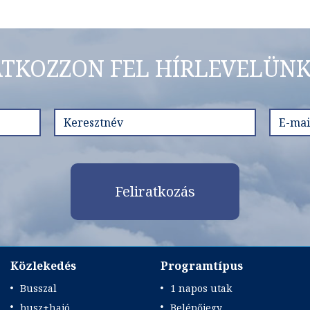
ATKOZZON FEL HÍRLEVELÜNK
Feliratkozás
Közlekedés
Programtípus
Busszal
1 napos utak
busz+hajó
Belépőjegy