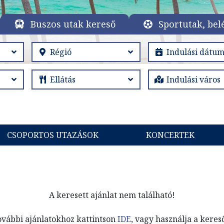
Buszos utak kereső
Sportutak, bel
CSOPORTOS UTAZÁSOK
KONCERTEK
A keresett ajánlat nem található!
ovábbi ajánlatokhoz kattintson
IDE
, vagy használja a keres