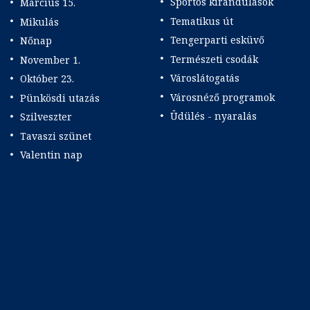
Sportos kirándulások
Március 15.
Tematikus út
Mikulás
Tengerparti esküvő
Nőnap
Természeti csodák
November 1.
Városlátogatás
Október 23.
Városnéző programok
Pünkösdi utazás
Üdülés - nyaralás
Szilveszter
Tavaszi szünet
Valentin nap