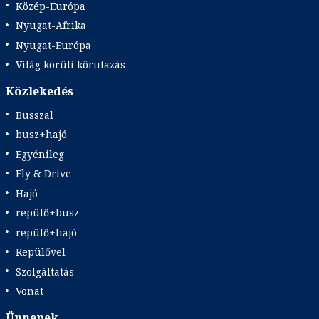
Közép-Európa
Nyugat-Afrika
Nyugat-Európa
Világ körüli körutazás
Közlekedés
Busszal
busz+hajó
Egyénileg
Fly & Drive
Hajó
repülő+busz
repülő+hajó
Repülővel
Szolgáltatás
Vonat
Ünnepek