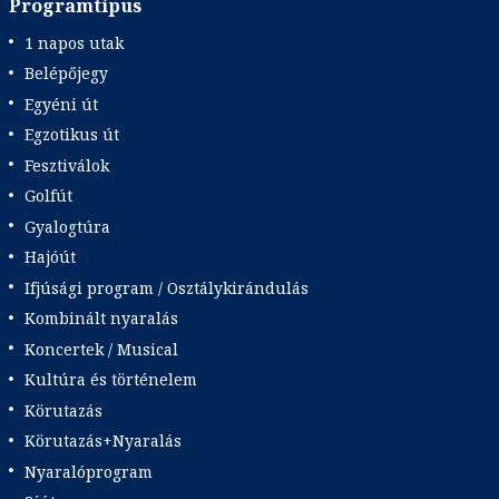
Programtípus
1 napos utak
Belépőjegy
Egyéni út
Egzotikus út
Fesztiválok
Golfút
Gyalogtúra
Hajóút
Ifjúsági program / Osztálykirándulás
Kombinált nyaralás
Koncertek / Musical
Kultúra és történelem
Körutazás
Körutazás+Nyaralás
Nyaralóprogram