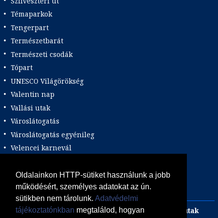
Szilveszteri út
Témaparkok
Tengerpart
Természetbarát
Természeti csodák
Tópart
UNESCO Világörökség
Valentin nap
Vallási utak
Városlátogatás
Városlátogatás egyénileg
Velencei karnevál
Vidéki felszállással
Wellness
Oldalainkon HTTP-sütiket használunk a jobb
működésért, személyes adatokat az ún.
Zene tematika
sütikben nem tárolunk.
Adatvédelmi
Adults only
Incentive
Szilveszteri egzotikus utak
tájékoztatónkban
megtalálod, hogyan