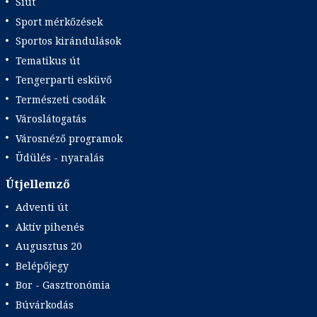
Síút
Sport mérkőzések
Sportos kirándulások
Tematikus út
Tengerparti esküvő
Természeti csodák
Városlátogatás
Városnéző programok
Üdülés - nyaralás
Útjellemző
Adventi út
Aktív pihenés
Augusztus 20
Belépőjegy
Bor - Gasztronómia
Búvárkodás