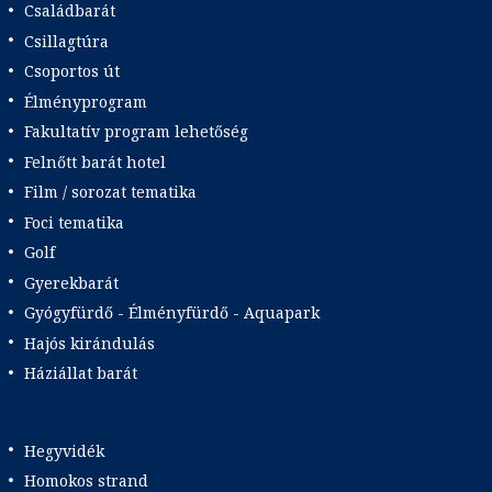
Családbarát
Csillagtúra
Csoportos út
Élményprogram
Fakultatív program lehetőség
Felnőtt barát hotel
Film / sorozat tematika
Foci tematika
Golf
Gyerekbarát
Gyógyfürdő - Élményfürdő - Aquapark
Hajós kirándulás
Háziállat barát
Hegyvidék
Homokos strand