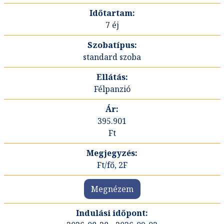
7 éj
standard szoba
Félpanzió
395.901
Ft
Ft/fő, 2F
Megnézem