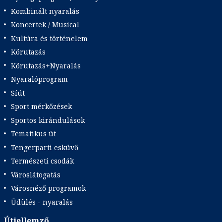
Kombinált nyaralás
Koncertek / Musical
Kultúra és történelem
Körutazás
Körutazás+Nyaralás
Nyaralóprogram
Síút
Sport mérkőzések
Sportos kirándulások
Tematikus út
Tengerparti esküvő
Természeti csodák
Városlátogatás
Városnéző programok
Üdülés - nyaralás
Útjellemző