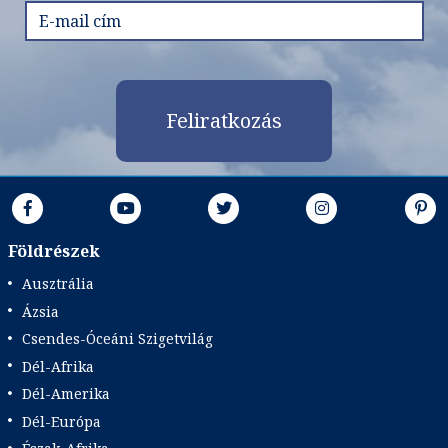
már 179.900 Ft-tól
Feliratkozás
Időpontok és árak
Bőröndbe
Földrészek
Ausztrália
Ázsia
Csendes-Óceáni Szigetvilág
Dél-Afrika
Dél-Amerika
Dél-Európa