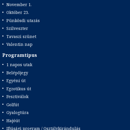
November 1.
Október 23.
Pünkösdi utazás
Szilveszter
Tavaszi szünet
Valentin nap
Programtípus
1 napos utak
Belépőjegy
Egyéni út
Egzotikus út
Fesztiválok
Golfút
Gyalogtúra
Hajóút
Ifjúsági program / Osztálykirándulás