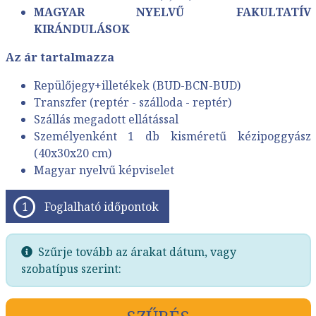
MAGYAR NYELVŰ FAKULTATÍV
KIRÁNDULÁSOK
Az ár tartalmazza
Repülőjegy
+illetékek
(BUD-BCN-BUD)
Transzfer (reptér - szálloda - reptér)
Szállás megadott ellátással
Személyenként 1 db kisméretű kézipoggyász
(40x30x20 cm)
Magyar nyelvű képviselet
Foglalható időpontok
Szűrje tovább az árakat dátum, vagy
szobatípus szerint: