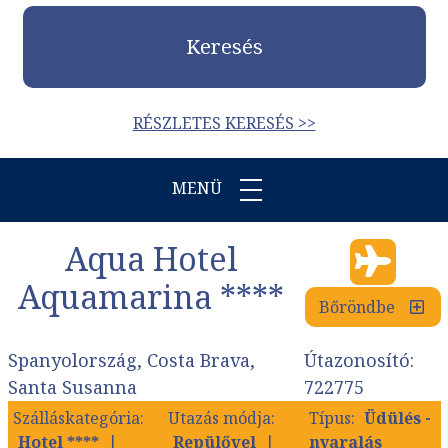
Keresés
RÉSZLETES KERESÉS >>
MENÜ
Aqua Hotel
Aquamarina ****
Bőröndbe
Spanyolország, Costa Brava,
Útazonosító:
Santa Susanna
722775
Szálláskategória:
Utazás módja:
Típus:
Üdülés -
Hotel ****
Repülővel
nyaralás