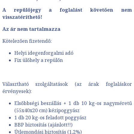
A repülőjegy a foglalást követően nem
visszatéríthető!
Az ár nem tartalmazza
Kötelezően fizetendő:
Helyi idegenforgalmi adó
Fix ülőhely a repülőn
Választható szolgáltatások (az árak foglaláskor
érvényesek):
Elsőbbségi beszállás + 1 db 10 kg-os nagyméretű
(55x40x20 cm) kézipoggyász
1 db 20 kg-os feladott poggyász
BBP biztosítás (ajánlott!!)
Útlemondási biztosítás (1,2%)