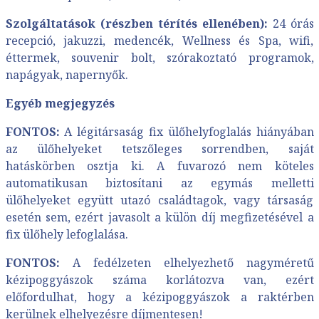
Szolgáltatások (részben térítés ellenében):
24 órás
recepció, jakuzzi, medencék, Wellness és Spa, wifi,
éttermek, souvenir bolt, szórakoztató programok,
napágyak, napernyők.
Egyéb megjegyzés
FONTOS:
A légitársaság fix ülőhelyfoglalás hiányában
az ülőhelyeket tetszőleges sorrendben, saját
hatáskörben osztja ki. A fuvarozó nem köteles
automatikusan biztosítani az egymás melletti
ülőhelyeket együtt utazó családtagok, vagy társaság
esetén sem, ezért javasolt a külön díj megfizetésével a
fix ülőhely lefoglalása.
FONTOS:
A fedélzeten elhelyezhető nagyméretű
kézipoggyászok száma korlátozva van, ezért
előfordulhat, hogy a kézipoggyászok a raktérben
kerülnek elhelyezésre díjmentesen!