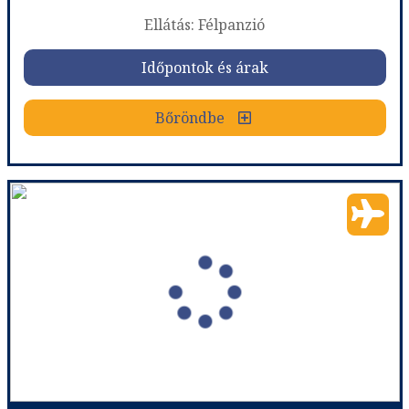
Ellátás: Félpanzió
Időpontok és árak
Bőröndbe
Gran Hotel Flamingo - Only Adults (+18) ****
Ország:
Spanyolország
Város:
Lloret de Mar
Utazás módja:
Repülővel
Ellátás:
Félpanzió
Szálláskategória:
Hotel ****
Szobatípus:
standard szoba
Időtartam:
7 éj