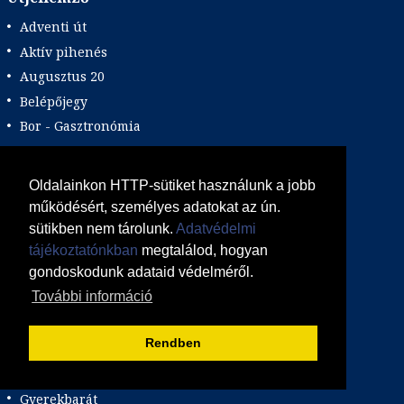
Adventi út
Aktív pihenés
Augusztus 20
Belépőjegy
Bor - Gasztronómia
Búvárkodás
Családbarát
Oldalainkon HTTP-sütiket használunk a jobb
Csillagtúra
működésért, személyes adatokat az ún.
Csoportos út
sütikben nem tárolunk.
Adatvédelmi
Élményprogram
tájékoztatónkban
megtalálod, hogyan
gondoskodunk adataid védelméről.
Fakultatív program lehetőség
További információ
Felnőtt barát hotel
Film / sorozat tematika
Rendben
Foci tematika
Golf
Gyerekbarát