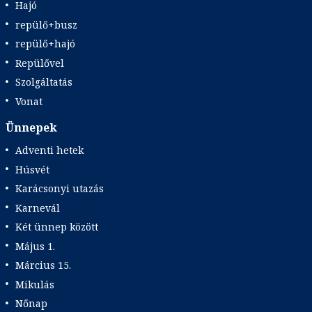
Hajó
repülő+busz
repülő+hajó
Repülővel
Szolgáltatás
Vonat
Ünnepek
Adventi hetek
Húsvét
Karácsonyi utazás
Karnevál
Két ünnep között
Május 1.
Március 15.
Mikulás
Nőnap