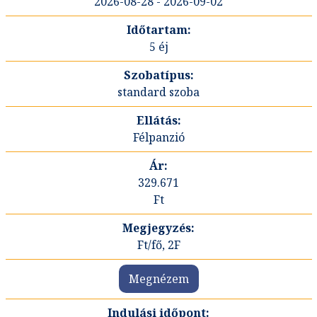
2026-08-28 - 2026-09-02
5 éj
standard szoba
Félpanzió
329.671
Ft
Ft/fő, 2F
Megnézem