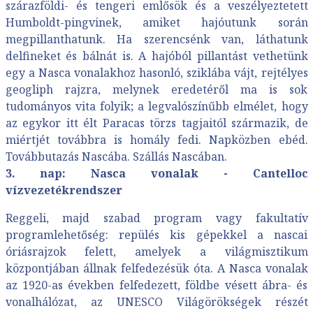
szárazföldi- és tengeri emlősök és a veszélyeztetett
Humboldt-pingvinek, amiket hajóutunk során
megpillanthatunk. Ha szerencsénk van, láthatunk
delfineket és bálnát is. A hajóból pillantást vethetünk
egy a Nasca vonalakhoz hasonló, sziklába vájt, rejtélyes
geogliph rajzra, melynek eredetéről ma is sok
tudományos vita folyik; a legvalószínűbb elmélet, hogy
az egykor itt élt Paracas törzs tagjaitól származik, de
miértjét továbbra is homály fedi. Napközben ebéd.
Továbbutazás Nascába. Szállás Nascában.
3. nap: Nasca vonalak - Cantelloc
vízvezetékrendszer
Reggeli, majd szabad program vagy fakultatív
programlehetőség: repülés kis gépekkel a nascai
óriásrajzok felett, amelyek a világmisztikum
központjában állnak felfedezésük óta. A Nasca vonalak
az 1920-as években felfedezett, földbe vésett ábra- és
vonalhálózat, az UNESCO Világörökségek részét