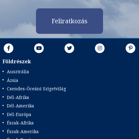
már 1.834.000 Ft-tól
Feliratkozás
Időpontok és árak
Bőröndbe
Földrészek
Ausztrália
Ázsia
Csendes-Óceáni Szigetvilág
Dél-Afrika
Dél-Amerika
Dél-Európa
Észak-Afrika
Észak-Amerika