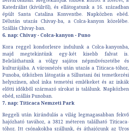
belvárosában. Megtekintjük többek között a főteret, a
Katedrálist (kívülről), és ellátogatunk a 16. században
épült Santa Catalina Konventbe. Napközben ebéd.
Délután utazás Chivay-ba, a Colca-kanyon közelébe.
Szállás Chivay-ban.
6. nap: Chivay - Colca-kanyon - Puno
Kora reggel kondorlesre indulunk a Colca-kanyonba,
majd megtekintünk egy-két kisebb falvat is.
Beleláthatunk a völgy sajátos népművészetébe és
kulturájába. A városnézés után utazás a Titicaca-tóhoz,
Punoba, útközben látogatás a Sillustani ősi temetkezési
helyszínen, ahol inka temetési emlékeket és az inkák
előtti időkből származó sírokat is találunk. Napközben
ebéd, szállás Punoban.
7. nap: Titicaca Nemzeti Park
Reggeli után kirándulás a világ legmagasabban fekvő
hajózható tavához, a 3812 méteren található Titicaca-
tóhoz. Itt csónakokba szállunk, és áthajózunk az Uros