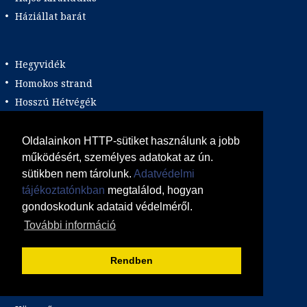
Háziállat barát
Hegyvidék
Homokos strand
Hosszú Hétvégék
Húsvéti út
idegennyelvű program
Oldalainkon HTTP-sütiket használunk a jobb
működésért, személyes adatokat az ún.
Ingyenes Wi-Fi
sütikben nem tárolunk.
Adatvédelmi
Intenzív program
tájékoztatónkban
megtalálod, hogyan
Karácsonyi út
gondoskodunk adataid védelméről.
Kastély és múzeumlátogatás
További információ
Kék zászlós strand
Kiváló megközelíthetőség
Rendben
Klímás
Kultúra és történelem