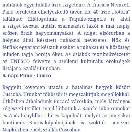
indiánok egyedülálló úszó szigeteire. A Titicaca Nemzeti
Park területén elhelyezkedő tavon kb. 40 úszó ,,totora"
található. Ellátogatunk a Taquile-szigetre is, ahol
a sziget kecsua indián származású lakói a mai napig
erősen őrzik hagyományaikat. A sziget elsősorban a
helyiek által készített ruhákról nevezetes. Nők és
férfiak egyaránt készítik ezeket a ruhákat és a közösség
minden tagja hordja őket. Az őslakók textilművészetét
az UNESCO felvette a szellemi kulturális örökségek
listájára. Szállás Punoban.
8. nap: Puno - Cusco
Reggelit követően utazás a hatalmas hegyek között
Cuscoba. Utunkat többször is megszakítjuk megállókkal.
Útközben áthaladunk Pucará városkán, mely látványos
régészeti terület, majd láthatjuk a Raqchi inka romokat
és Andahuaylillas-i híres kápolnát, melyet az amerikai
kontinens Sixtus-kápolnájának is szoktak nevezni.
Napközben ebéd, szállás Cuscoban.