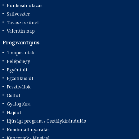
Pünkösdi utazás
Szilveszter
Tavaszi szünet
Valentin nap
Programtípus
1 napos utak
Belépőjegy
Egyéni út
Egzotikus út
Fesztiválok
Golfút
Gyalogtúra
Hajóút
Ifjúsági program / Osztálykirándulás
Kombinált nyaralás
Koncertek / Musical