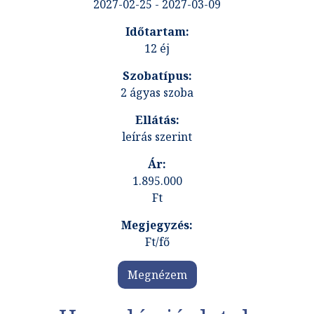
2027-02-25 - 2027-03-09
12 éj
2 ágyas szoba
leírás szerint
1.895.000
Ft
Ft/fő
Megnézem