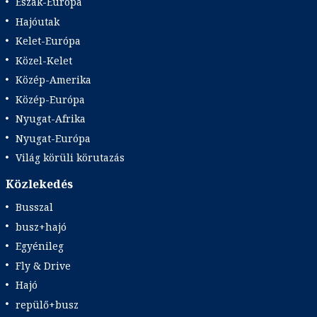
Észak-Európa
Hajóutak
Kelet-Európa
Közel-Kelet
Közép-Amerika
Közép-Európa
Nyugat-Afrika
Nyugat-Európa
Világ körüli körutazás
Közlekedés
Busszal
busz+hajó
Egyénileg
Fly & Drive
Hajó
repülő+busz