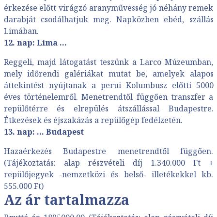
érkezése előtt virágzó aranyművesség jó néhány remek
darabját csodálhatjuk meg. Napközben ebéd, szállás
Limában.
12. nap: Lima ...
Reggeli, majd látogatást teszünk a Larco Múzeumban,
mely időrendi galériákat mutat be, amelyek alapos
áttekintést nyújtanak a perui Kolumbusz előtti 5000
éves történelemről. Menetrendtől függően transzfer a
repülőtérre és elrepülés átszállással Budapestre.
Étkezések és éjszakázás a repülőgép fedélzetén.
13. nap: ... Budapest
Hazaérkezés Budapestre menetrendtől függően.
(Tájékoztatás: alap részvételi díj 1.340.000 Ft +
repülőjegyek -nemzetközi és belső- illetékekkel kb.
555.000 Ft)
Az ár tartalmazza