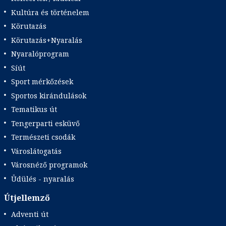
Kultúra és történelem
Körutazás
Körutazás+Nyaralás
Nyaralóprogram
Síút
Sport mérkőzések
Sportos kirándulások
Tematikus út
Tengerparti esküvő
Természeti csodák
Városlátogatás
Városnéző programok
Üdülés - nyaralás
Útjellemző
Adventi út