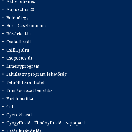
Aktív pihenés
Augusztus 20
Belépőjegy
Bor - Gasztronómia
Búvárkodás
Családbarát
Csillagtúra
Csoportos út
Élményprogram
Fakultatív program lehetőség
Felnőtt barát hotel
Film / sorozat tematika
Foci tematika
Golf
Gyerekbarát
Gyógyfürdő - Élményfürdő - Aquapark
Hajós kirándulás