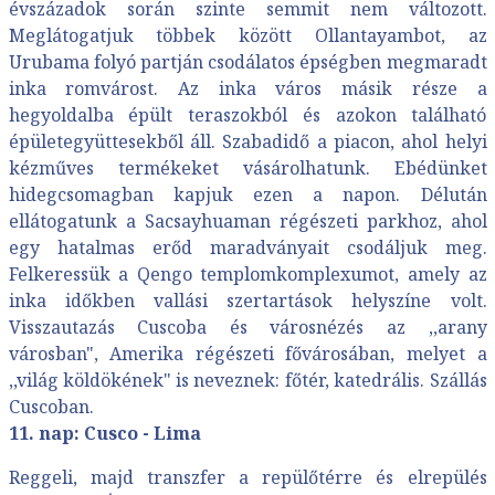
évszázadok során szinte semmit nem változott.
Meglátogatjuk többek között Ollantayambot, az
Urubama folyó partján csodálatos épségben megmaradt
inka romvárost. Az inka város másik része a
hegyoldalba épült teraszokból és azokon található
épületegyüttesekből áll. Szabadidő a piacon, ahol helyi
kézműves termékeket vásárolhatunk. Ebédünket
hidegcsomagban kapjuk ezen a napon. Délután
ellátogatunk a Sacsayhuaman régészeti parkhoz, ahol
egy hatalmas erőd maradványait csodáljuk meg.
Felkeressük a Qengo templomkomplexumot, amely az
inka időkben vallási szertartások helyszíne volt.
Visszautazás Cuscoba és városnézés az ,,arany
városban", Amerika régészeti fővárosában, melyet a
,,világ köldökének" is neveznek: főtér, katedrális. Szállás
Cuscoban.
11. nap: Cusco - Lima
Reggeli, majd transzfer a repülőtérre és elrepülés