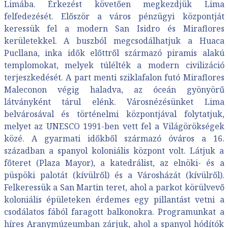
Limába. Érkezést követően megkezdjük Lima
felfedezését. Először a város pénzügyi központját
keressük fel a modern San Isidro és Miraflores
kerületekkel. A buszból megcsodálhatjuk a Huaca
Pucllana, inka idők előttről származó piramis alakú
templomokat, melyek túlélték a modern civilizáció
terjeszkedését. A part menti sziklafalon futó Miraflores
Maleconon végig haladva, az óceán gyönyörű
látványként tárul elénk. Városnézésünket Lima
belvárosával és történelmi központjával folytatjuk,
melyet az UNESCO 1991-ben vett fel a Világörökségek
közé. A gyarmati időkből származó óváros a 16.
században a spanyol koloniális központ volt. Látjuk a
főteret (Plaza Mayor), a katedrálist, az elnöki- és a
püspöki palotát (kívülről) és a Városházát (kívülről).
Felkeressük a San Martin teret, ahol a parkot körülvevő
koloniális épületeken érdemes egy pillantást vetni a
csodálatos fából faragott balkonokra. Programunkat a
híres Aranymúzeumban zárjuk, ahol a spanyol hódítók