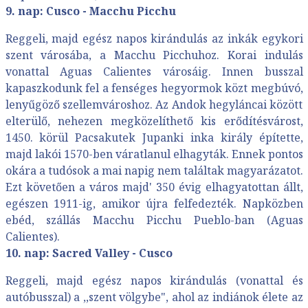
9. nap: Cusco - Macchu Picchu
Reggeli, majd egész napos kirándulás az inkák egykori
szent városába, a Macchu Picchuhoz. Korai indulás
vonattal Aguas Calientes városáig. Innen busszal
kapaszkodunk fel a fenséges hegyormok közt megbúvó,
lenyűgöző szellemvároshoz. Az Andok hegyláncai között
elterülő, nehezen megközelíthető kis erődítésvárost,
1450. körül Pacsakutek Jupanki inka király építette,
majd lakói 1570-ben váratlanul elhagyták. Ennek pontos
okára a tudósok a mai napig nem találtak magyarázatot.
Ezt követően a város majd' 350 évig elhagyatottan állt,
egészen 1911-ig, amikor újra felfedezték. Napközben
ebéd, szállás Macchu Picchu Pueblo-ban (Aguas
Calientes).
10. nap: Sacred Valley - Cusco
Reggeli, majd egész napos kirándulás (vonattal és
autóbusszal) a ,,szent völgybe", ahol az indiánok élete az