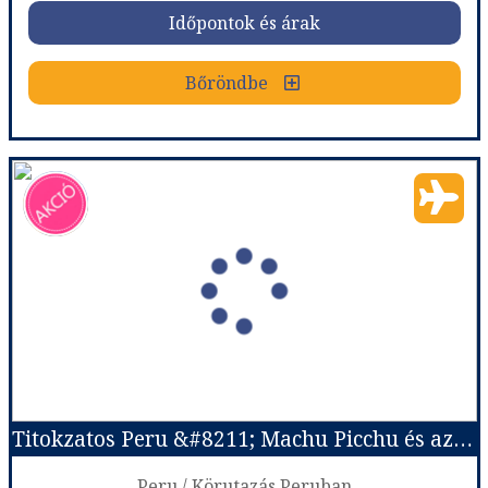
Időpontok és árak
Bőröndbe
Peru - Az inkák öröksége
Ország:
Peru
Város:
Körutazás Peruban
Utazás módja:
Repülővel
Ellátás:
Félpanzió
Szálláskategória:
Hotel ****
Szobatípus:
2 ágyas szoba
Időtartam:
11 éj
Titokzatos Peru &#8211; Machu Picchu és az Andok világa - 2026. október
Időpont: 2026-10-25 | 11 éj
Peru / Körutazás Peruban