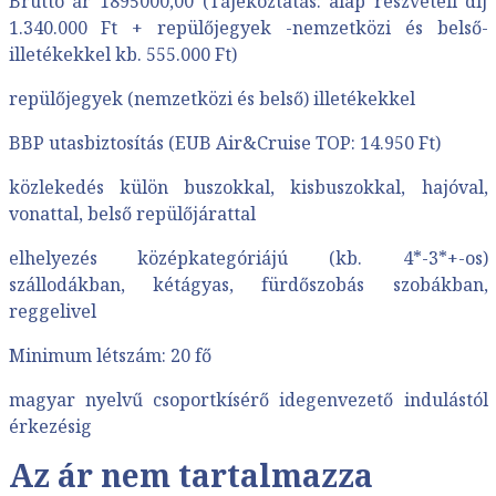
Bruttó ár 1895000,00 (Tájékoztatás: alap részvételi díj
1.340.000 Ft + repülőjegyek -nemzetközi és belső-
illetékekkel kb. 555.000 Ft)
repülőjegyek (nemzetközi és belső) illetékekkel
BBP utasbiztosítás (EUB Air&Cruise TOP: 14.950 Ft)
közlekedés külön buszokkal, kisbuszokkal, hajóval,
vonattal, belső repülőjárattal
elhelyezés középkategóriájú (kb. 4*-3*+-os)
szállodákban, kétágyas, fürdőszobás szobákban,
reggelivel
Minimum létszám: 20 fő
magyar nyelvű csoportkísérő idegenvezető indulástól
érkezésig
Az ár nem tartalmazza