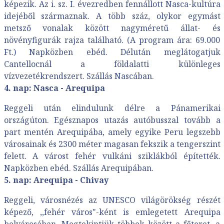
képezik. Az i. sz. I. évezredben fennállott Nasca-kultúra
idejéből származnak. A több száz, olykor egymást
metsző vonalak között nagyméretű állat- és
növényfigurák rajza található. (A program ára: 69.000
Ft.) Napközben ebéd. Délután meglátogatjuk
Cantellocnál a földalatti különleges
vízvezetékrendszert. Szállás Nascában.
4. nap: Nasca - Arequipa
Reggeli után elindulunk délre a Pánamerikai
országúton. Egésznapos utazás autóbusszal tovább a
part mentén Arequipába, amely egyike Peru legszebb
városainak és 2300 méter magasan fekszik a tengerszint
felett. A várost fehér vulkáni sziklákból építették.
Napközben ebéd. Szállás Arequipában.
5. nap: Arequipa - Chivay
Reggeli, városnézés az UNESCO világörökség részét
képező, ,,fehér város"-ként is emlegetett Arequipa