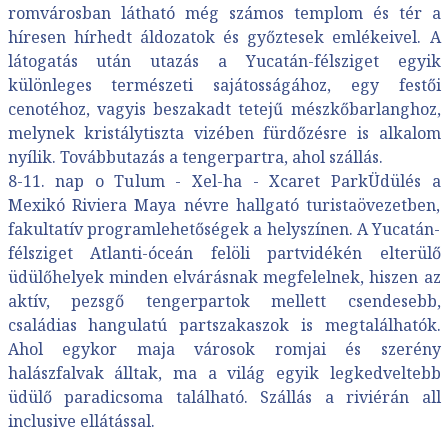
romvárosban látható még számos templom és tér a
híresen hírhedt áldozatok és győztesek emlékeivel. A
látogatás után utazás a Yucatán-félsziget egyik
különleges természeti sajátosságához, egy festői
cenotéhoz, vagyis beszakadt tetejű mészkőbarlanghoz,
melynek kristálytiszta vizében fürdőzésre is alkalom
nyílik. Továbbutazás a tengerpartra, ahol szállás.
8-11. nap o Tulum - Xel-ha - Xcaret ParkÜdülés a
Mexikó Riviera Maya névre hallgató turistaövezetben,
fakultatív programlehetőségek a helyszínen. A Yucatán-
félsziget Atlanti-óceán felöli partvidékén elterülő
üdülőhelyek minden elvárásnak megfelelnek, hiszen az
aktív, pezsgő tengerpartok mellett csendesebb,
családias hangulatú partszakaszok is megtalálhatók.
Ahol egykor maja városok romjai és szerény
halászfalvak álltak, ma a világ egyik legkedveltebb
üdülő paradicsoma található. Szállás a riviérán all
inclusive ellátással.