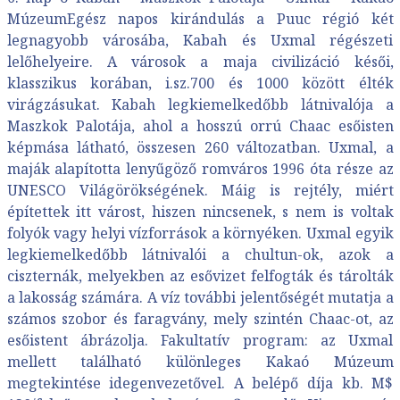
MúzeumEgész napos kirándulás a Puuc régió két
legnagyobb városába, Kabah és Uxmal régészeti
lelőhelyeire. A városok a maja civilizáció késői,
klasszikus korában, i.sz.700 és 1000 között élték
virágzásukat. Kabah legkiemelkedőbb látnivalója a
Maszkok Palotája, ahol a hosszú orrú Chaac esőisten
képmása látható, összesen 260 változatban. Uxmal, a
maják alapította lenyűgöző romváros 1996 óta része az
UNESCO Világörökségének. Máig is rejtély, miért
építettek itt várost, hiszen nincsenek, s nem is voltak
folyók vagy helyi vízforrások a környéken. Uxmal egyik
legkiemelkedőbb látnivalói a chultun-ok, azok a
ciszternák, melyekben az esővizet felfogták és tárolták
a lakosság számára. A víz további jelentőségét mutatja a
számos szobor és faragvány, mely szintén Chaac-ot, az
esőistent ábrázolja. Fakultatív program: az Uxmal
mellett található különleges Kakaó Múzeum
megtekintése idegenvezetővel. A belépő díja kb. M$