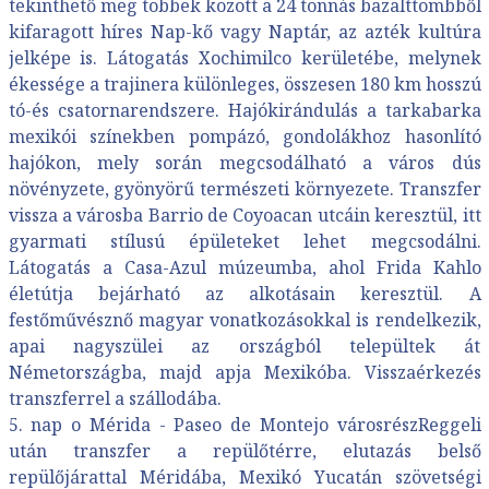
tekinthető meg többek között a 24 tonnás bazalttömbből
kifaragott híres Nap-kő vagy Naptár, az azték kultúra
jelképe is. Látogatás Xochimilco kerületébe, melynek
ékessége a trajinera különleges, összesen 180 km hosszú
tó-és csatornarendszere. Hajókirándulás a tarkabarka
mexikói színekben pompázó, gondolákhoz hasonlító
hajókon, mely során megcsodálható a város dús
növényzete, gyönyörű természeti környezete. Transzfer
vissza a városba Barrio de Coyoacan utcáin keresztül, itt
gyarmati stílusú épületeket lehet megcsodálni.
Látogatás a Casa-Azul múzeumba, ahol Frida Kahlo
életútja bejárható az alkotásain keresztül. A
festőművésznő magyar vonatkozásokkal is rendelkezik,
apai nagyszülei az országból települtek át
Németországba, majd apja Mexikóba. Visszaérkezés
transzferrel a szállodába.
5. nap o Mérida - Paseo de Montejo városrészReggeli
után transzfer a repülőtérre, elutazás belső
repülőjárattal Méridába, Mexikó Yucatán szövetségi