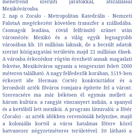
menetrend szerinti járatokkal, átszállással
Mexikóvárosba.
2. nap o Zocalo - Metropolitan Katedrális - Nemzeti
PalotaA megérkezést követően transzfer a szállodába.
Csomagok leadása, rövid felfrissítő szünet után
városnézés: Mexikó és a világ egyik legnagyobb
városában kb. 10 millióan laknak, de a becsült adatok
szerint közigazgatási területén majd 21 millióan élnek.
A városba érkezéskor rögtön érezhető annak magaslati
fekvése, Mexikóváros ugyanis a tengerszint felett 2000
méteren található. A nagy felfedezők korában, 1519-ben
érkezett ide Herman Cortéz konkvisztádor és a
lerombolt azték főváros romjaira építette fel a várost.
Szerencsére ma már békésen él egymás mellett a
három kultúra: a rangját visszanyert indián, a spanyol
és a kettőből lett mexikói. A program látnivalói: a főtér
(Zocalo) - az azték időkben ceremóniák helyszíne, majd
a koloniális kortól a város hatalmas főtere közel
hatvanezer négyzetméteres területével. Itt látható a