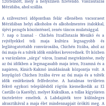
120/felnőtt, mely a helyszínen fizetendő. Visszautazás
Méridába, ahol szállás.
A szilveszteri időpontban felár ellenében vacsoraest
Méridában helyi alkoholos és alkoholmentes italokkal,
újévi pezsgős köszöntéssel, zenés-táncos mulatsággal.
7. nap o Izamal - Chichén ItzaElutazás Mexikó és a
rejtélyekkel teli maja kultúra legnagyobb és
leglátogatottabb romvárosába, Chichén Itzába, ahol az
ősi maja és a tolték idők emlékei keverednek. Út közben
a varázslatos ,,sárga" város, Izamal megtekintése, mely
az ősi időkben a legmagasabb maja isten, Itzamná és a
napisten, Kinich-Kakmó imádásának központja volt. A
lenyűgöző Chichen Itzába érve az ősi maja és a tolték
idők emlékeinek felfedezése. A hatalmas területen
fekvő egykori településből rögtön kiemelkedik az El
Castillo (a Kastély), melyet Kukulkan, a tollas kígyóisten
tiszteletére emeltek. A Labdajáték tere különleges
akusztikával a maja élet mindennapjait örökíti meg. A