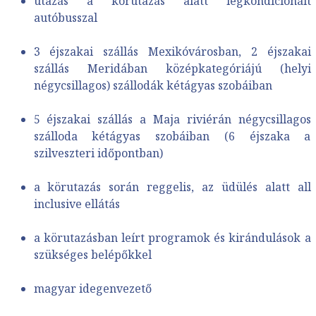
utazás a körutazás alatt légkondicionált
autóbusszal
3 éjszakai szállás Mexikóvárosban, 2 éjszakai
szállás Meridában középkategóriájú (helyi
négycsillagos) szállodák kétágyas szobáiban
5 éjszakai szállás a Maja riviérán négycsillagos
szálloda kétágyas szobáiban (6 éjszaka a
szilveszteri időpontban)
a körutazás során reggelis, az üdülés alatt all
inclusive ellátás
a körutazásban leírt programok és kirándulások a
szükséges belépőkkel
magyar idegenvezető