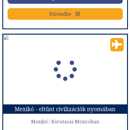
Bőröndbe
Bőröndbe
Varázslatos Mexikó piramisok, gyarmati emlékek, felhőkarcolók, álomstrandok
Ország:
Mexikó
Város:
Körutazás Mexicóban
Utazás módja:
Repülővel
Ellátás:
Félpanzió
Szálláskategória:
Hotel ****+
Szobatípus:
Két ágyas
Időtartam:
9 éj
Mexikó - eltűnt civilizációk nyomában
Időpont: 2026-11-04 | 9 éj
Mexikó / Körutazás Mexicóban