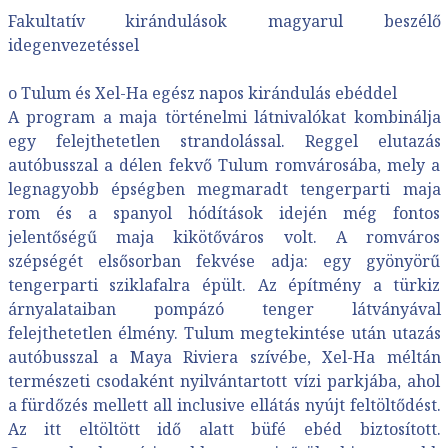
Fakultatív kirándulások magyarul beszélő
idegenvezetéssel
o Tulum és Xel-Ha egész napos kirándulás ebéddel
A program a maja történelmi látnivalókat kombinálja
egy felejthetetlen strandolással. Reggel elutazás
autóbusszal a délen fekvő Tulum romvárosába, mely a
legnagyobb épségben megmaradt tengerparti maja
rom és a spanyol hódítások idején még fontos
jelentőségű maja kikötőváros volt. A romváros
szépségét elsősorban fekvése adja: egy gyönyörű
tengerparti sziklafalra épült. Az építmény a türkiz
árnyalataiban pompázó tenger látványával
felejthetetlen élmény. Tulum megtekintése után utazás
autóbusszal a Maya Riviera szívébe, Xel-Ha méltán
természeti csodaként nyilvántartott vízi parkjába, ahol
a fürdőzés mellett all inclusive ellátás nyújt feltöltődést.
Az itt eltöltött idő alatt büfé ebéd biztosított.