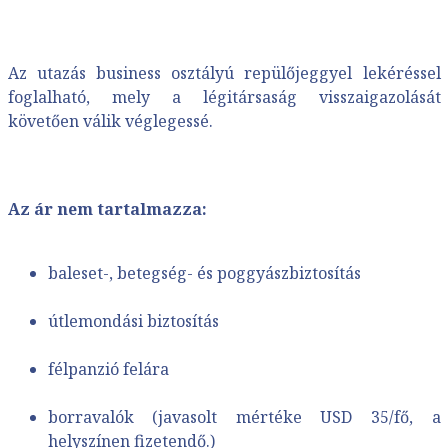
Az utazás business osztályú repülőjeggyel lekéréssel
foglalható, mely a légitársaság visszaigazolását
követően válik véglegessé.
Az ár nem tartalmazza:
baleset-, betegség- és poggyászbiztosítás
útlemondási biztosítás
félpanzió felára
borravalók (javasolt mértéke USD 35/fő, a
helyszínen fizetendő.)