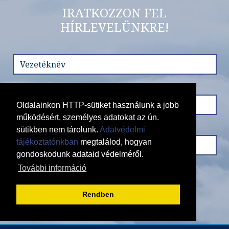
IRATKOZZON FEL
HÍRLEVELÜNKRE!
Ország:
Mexikó
Város:
Körutazás Mexicóban
Utazás módja:
Repülővel
Ellátás:
leírás szerint
Szálláskategória:
Hotel
Szobatípus:
2 ágyas szoba
Időtartam:
8 éj
Oldalainkon HTTP-sütiket használunk a jobb
működésért, személyes adatokat az ún.
Időpont: 2026-11-18 | 8 éj
sütikben nem tárolunk.
Adatvédelmi
tájékoztatónkban
megtalálod, hogyan
gondoskodunk adataid védelméről.
már 1.049.000 Ft-tól
További információ
Feliratkozás
Rendben
Időpontok és árak
Bőröndbe