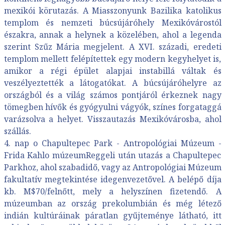
mexikói körutazás. A Miasszonyunk Bazilika katolikus
templom és nemzeti búcsújáróhely Mexikóvárostól
északra, annak a helynek a közelében, ahol a legenda
szerint Szűz Mária megjelent. A XVI. századi, eredeti
templom mellett felépítettek egy modern kegyhelyet is,
amikor a régi épület alapjai instabillá váltak és
veszélyeztették a látogatókat. A búcsújáróhelyre az
országból és a világ számos pontjáról érkeznek nagy
tömegben hívők és gyógyulni vágyók, színes forgataggá
varázsolva a helyet. Visszautazás Mexikóvárosba, ahol
szállás.
4. nap o Chapultepec Park - Antropológiai Múzeum -
Frida Kahlo múzeumReggeli után utazás a Chapultepec
Parkhoz, ahol szabadidő, vagy az Antropológiai Múzeum
fakultatív megtekintése idegenvezetővel. A belépő díja
kb. M$70/felnőtt, mely a helyszínen fizetendő. A
múzeumban az ország prekolumbián és még létező
indián kultúráinak páratlan gyűjteménye látható, itt