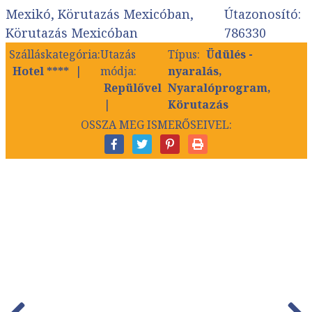
Mexikó, Körutazás Mexicóban,
Útazonosító:
Körutazás Mexicóban
786330
Szálláskategória:
Utazás
Típus:
Üdülés -
Hotel ****
módja:
nyaralás,
Repülővel
Nyaralóprogram,
Körutazás
OSSZA MEG ISMERŐSEIVEL: