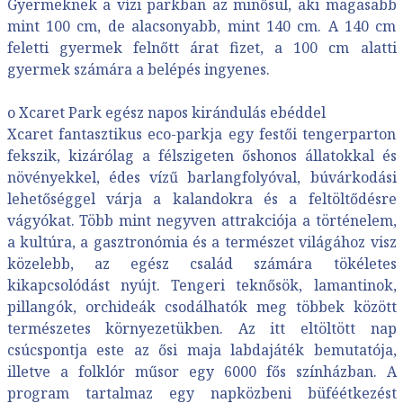
Gyermeknek a vízi parkban az minősül, aki magasabb
mint 100 cm, de alacsonyabb, mint 140 cm. A 140 cm
feletti gyermek felnőtt árat fizet, a 100 cm alatti
gyermek számára a belépés ingyenes.
o Xcaret Park egész napos kirándulás ebéddel
Xcaret fantasztikus eco-parkja egy festői tengerparton
fekszik, kizárólag a félszigeten őshonos állatokkal és
növényekkel, édes vízű barlangfolyóval, búvárkodási
lehetőséggel várja a kalandokra és a feltöltődésre
vágyókat. Több mint negyven attrakciója a történelem,
a kultúra, a gasztronómia és a természet világához visz
közelebb, az egész család számára tökéletes
kikapcsolódást nyújt. Tengeri teknősök, lamantinok,
pillangók, orchideák csodálhatók meg többek között
természetes környezetükben. Az itt eltöltött nap
csúcspontja este az ősi maja labdajáték bemutatója,
illetve a folklór műsor egy 6000 fős színházban. A
program tartalmaz egy napközbeni büféétkezést