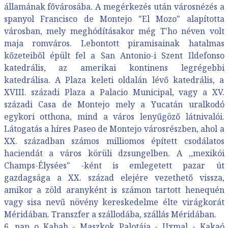
államának fővárosába. A megérkezés után városnézés a
spanyol Francisco de Montejo "El Mozo" alapította
városban, mely meghódításakor még T'ho néven volt
maja romváros. Lebontott piramisainak hatalmas
kőzeteiből épült fel a San Antonio-i Szent Ildefonso
katedrális, az amerikai kontinens legrégebbi
katedrálisa. A Plaza keleti oldalán lévő katedrális, a
XVIII. századi Plaza a Palacio Municipal, vagy a XV.
századi Casa de Montejo mely a Yucatán uralkodó
egykori otthona, mind a város lenyűgöző látnivalói.
Látogatás a híres Paseo de Montejo városrészben, ahol a
XX. században számos milliomos épített csodálatos
haciendát a város körüli dzsungelben. A ,,mexikói
Champs-Élysées" -ként is emlegetett pazar út
gazdagsága a XX. század elejére vezethető vissza,
amikor a zöld aranyként is számon tartott henequén
vagy sisa nevű növény kereskedelme élte virágkorát
Méridában. Transzfer a szállodába, szállás Méridában.
6. nap o Kabah - Maszkok Palotája - Uxmal - Kakaó