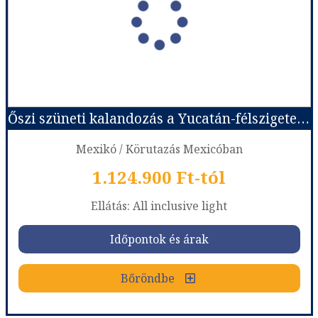
Őszi szüneti kalandozás a Yucatán-félszigeten tengerparti pihenéssel - csoportos körutazás
Mexikó / Körutazás Mexicóban
1.124.900 Ft-tól
Ellátás: All inclusive light
Időpontok és árak
Bőröndbe