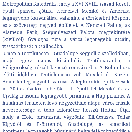
Metropolitan Katedrális, mely a XVI-XVIII. század között
épült spanyol gótika elemeivel Mexikó és Amerika
legnagyobb katedrálisa, valamint a történelmi központ
és a szövetségi negyed épületei. A Nemzeti Palota, az
Alameda Park, Szépművészeti Palota megtekintése
(kívülről). Gyalogos túra a város legöregebb utcáin,
visszaérkezés a szállodába.
3. nap o Teotihuacan - Guadalupé Reggeli a szállodában,
majd egész napos kirándulás Teotihuacanba, a
Világörökség részét képező romvárosba. A Kolumbusz
előtti időkben Teotichuacan volt Mexikó és Közép-
Amerika legnagyobb városa. A legkorábbi építkezések
ie. 200-as évekre tehetők - itt épült fel Mexikó és az
Újvilág második legnagyobb piramisa, a Nap piramis. A
hatalmas területen levő négyzetháló alapú város másik
nevezetessége a több kilométer hosszú Holtak Útja,
mely a Hold piramisnál végződik. Elbúcsúzva Tollas
Kígyótól és Esőistentől, Guadalupé, az amerikai
kontinens legnagyobb búcsújáró helye felé folytatódik a