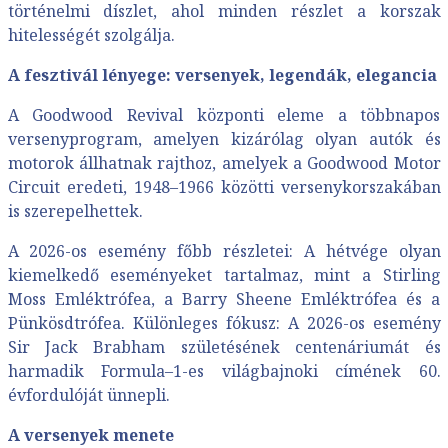
történelmi díszlet, ahol minden részlet a korszak
hitelességét szolgálja.
A fesztivál lényege: versenyek, legendák, elegancia
A Goodwood Revival központi eleme a többnapos
versenyprogram, amelyen kizárólag olyan autók és
motorok állhatnak rajthoz, amelyek a Goodwood Motor
Circuit eredeti, 1948–1966 közötti versenykorszakában
is szerepelhettek.
A 2026-os esemény főbb részletei: A hétvége olyan
kiemelkedő eseményeket tartalmaz, mint a Stirling
Moss Emléktrófea, a Barry Sheene Emléktrófea és a
Pünkösdtrófea. Különleges fókusz: A 2026-os esemény
Sir Jack Brabham születésének centenáriumát és
harmadik Formula–1-es világbajnoki címének 60.
évfordulóját ünnepli.
A versenyek menete