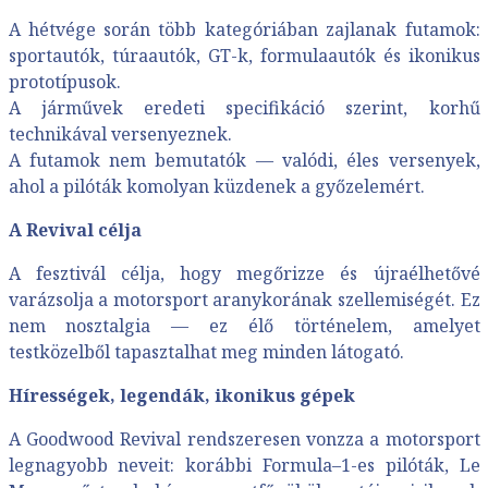
A hétvége során több kategóriában zajlanak futamok:
sportautók, túraautók, GT-k, formulaautók és ikonikus
prototípusok.
A járművek eredeti specifikáció szerint, korhű
technikával versenyeznek.
A futamok nem bemutatók — valódi, éles versenyek,
ahol a pilóták komolyan küzdenek a győzelemért.
A Revival célja
A fesztivál célja, hogy megőrizze és újraélhetővé
varázsolja a motorsport aranykorának szellemiségét. Ez
nem nosztalgia — ez élő történelem, amelyet
testközelből tapasztalhat meg minden látogató.
Hírességek, legendák, ikonikus gépek
A Goodwood Revival rendszeresen vonzza a motorsport
legnagyobb neveit: korábbi Formula–1-es pilóták, Le