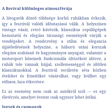
A Revival különleges atmoszférája
A látogatók döntő többsége korhű ruhákban érkezik,
így a fesztivál valódi időutazássá válik. A helyszínen
vintage vásár, retró kávézók, klasszikus repülőgépek
bemutatói és elegáns társasági események várják a
vendégeket. A rendezvény a stílus és elegancia
újjáéledésének helyszíne, a háború utáni korszak
elegáns szabásait és hagyományos anyagait, valamint a
motorsport hőseinek funkcionális öltözékeit idézve, a
ruhák tele vannak bájjal, szellemességgel és időtlen
klasszikusokkal. A fesztivál területén séta közben
ételeket és frissítőket vásárolhat, vagy leülhet egy
stílusos, laza étkezésre.
Ez az esemény nem csak az autókról szól — ez egy
életérzés, amelyet évente csak egyszer lehet átélni.
Jegyek és csomagok