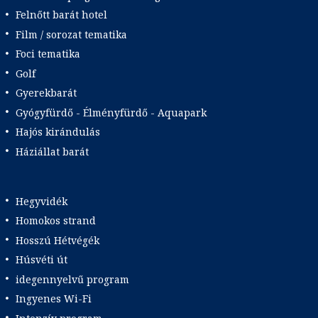
Felnőtt barát hotel
Film / sorozat tematika
Foci tematika
Golf
Gyerekbarát
Gyógyfürdő - Élményfürdő - Aquapark
Hajós kirándulás
Háziállat barát
Hegyvidék
Homokos strand
Hosszú Hétvégék
Húsvéti út
idegennyelvű program
Ingyenes Wi-Fi