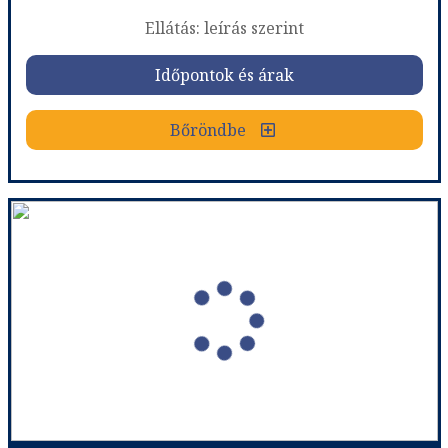
Ellátás: leírás szerint
Időpontok és árak
Bőröndbe
2026: Goodwood Revival Fesztivál &#8211; Időutazás a motorsport aranykorába
Ország:
Sportutak
Város:
Utazás módja:
Egyénileg
Ellátás:
leírás szerint
Szálláskategória:
Aparthotel
Szobatípus:
két ágyas szoba
Időtartam:
1 nap