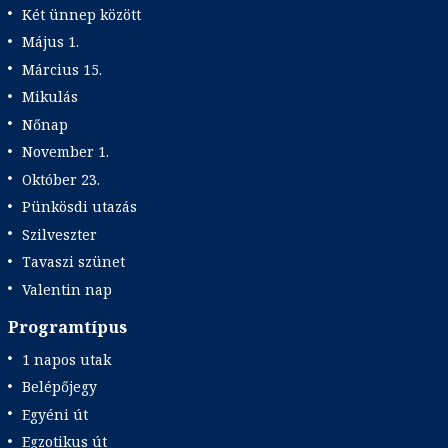
Két ünnep között
Május 1.
Március 15.
Mikulás
Nőnap
November 1.
Október 23.
Pünkösdi utazás
Szilveszter
Tavaszi szünet
Valentin nap
Programtípus
1 napos utak
Belépőjegy
Egyéni út
Egzotikus út