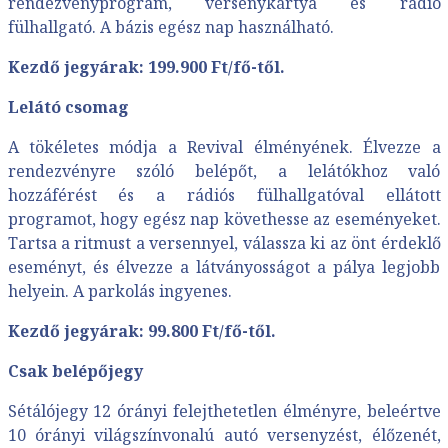
rendezvényprogram, versenykártya és rádió
fülhallgató. A bázis egész nap használható.
Kezdő jegyárak: 199.900 Ft/fő-től.
Lelátó csomag
A tökéletes módja a Revival élményének. Élvezze a
rendezvényre szóló belépőt, a lelátókhoz való
hozzáférést és a rádiós fülhallgatóval ellátott
programot, hogy egész nap követhesse az eseményeket.
Tartsa a ritmust a versennyel, válassza ki az önt érdeklő
eseményt, és élvezze a látványosságot a pálya legjobb
helyein. A parkolás ingyenes.
Kezdő jegyárak: 99.800 Ft/fő-től.
Csak belépőjegy
Sétálójegy 12 órányi felejthetetlen élményre, beleértve
10 órányi világszínvonalú autó versenyzést, élőzenét,