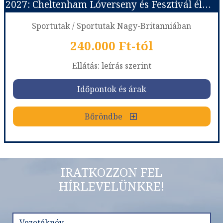
2027: Cheltenham Lóverseny és Fesztivál élmény
Időpont: 2026-09-18 | 1 nap
Sportutak / Sportutak Nagy-Britanniában
240.000 Ft-tól
már 49.900 Ft-tól
Ellátás: leírás szerint
Időpontok és árak
Időpontok és árak
Bőröndbe
Bőröndbe
2027: Cheltenham Lóverseny és Fesztivál élmény
IRATKOZZON FEL
HÍRLEVELÜNKRE!
Ország:
Sportutak
Város:
Utazás módja:
Egyénileg
Ellátás:
leírás szerint
Szálláskategória:
Nincs