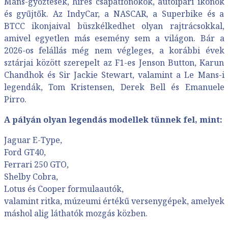
Mans-győztesek, híres csapatfőnökök, autóipari ikonok
és gyűjtők. Az IndyCar, a NASCAR, a Superbike és a
BTCC ikonjaival büszkélkedhet olyan rajtrácsokkal,
amivel egyetlen más esemény sem a világon. Bár a
2026-os felállás még nem végleges, a korábbi évek
sztárjai között szerepelt az F1-es Jenson Button, Karun
Chandhok és Sir Jackie Stewart, valamint a Le Mans-i
legendák, Tom Kristensen, Derek Bell és Emanuele
Pirro.
A pályán olyan legendás modellek tűnnek fel, mint:
Jaguar E-Type,
Ford GT40,
Ferrari 250 GTO,
Shelby Cobra,
Lotus és Cooper formulaautók,
valamint ritka, múzeumi értékű versenygépek, amelyek
máshol alig láthatók mozgás közben.