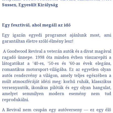
Sussex, Egyesült Királyság
Egy fesztivál, ahol megáll az idő
Egy igazán egyedi programot ajánlunk most, ami
garantáltan életre szóló élmény lesz!
A Goodwood Revival a veterán autók és a divat magával
ragadó ünnepe. 1998 óta minden évben visszarepíti a
látogatókat a ’40-es, ’50-es és ’60-as évek elegáns,
romantikus motorsport-világába. Ez az egyetlen olyan
autós rendezvény a világon, amely teljes egészében a
múlt atmoszféráját idézi meg: korhű ruhák, klasszikus
versenyautók, ikonikus pilóták és egy olyan hangulat,
amelyet semmilyen modern esemény nem tud
reprodukálni.
A Revival nem csupán egy autóverseny — ez egy élő