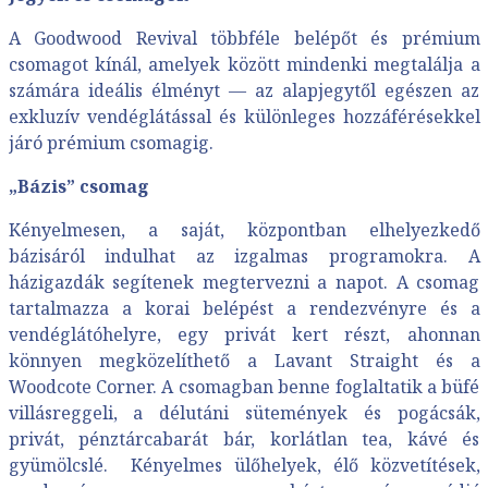
A Goodwood Revival többféle belépőt és prémium
csomagot kínál, amelyek között mindenki megtalálja a
számára ideális élményt — az alapjegytől egészen az
exkluzív vendéglátással és különleges hozzáférésekkel
járó prémium csomagig.
„Bázis” csomag
Kényelmesen, a saját, központban elhelyezkedő
bázisáról indulhat az izgalmas programokra. A
házigazdák segítenek megtervezni a napot. A csomag
tartalmazza a korai belépést a rendezvényre és a
vendéglátóhelyre, egy privát kert részt, ahonnan
könnyen megközelíthető a Lavant Straight és a
Woodcote Corner. A csomagban benne foglaltatik a büfé
villásreggeli, a délutáni sütemények és pogácsák,
privát, pénztárcabarát bár, korlátlan tea, kávé és
gyümölcslé. Kényelmes ülőhelyek, élő közvetítések,