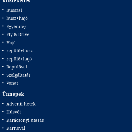
Közlekedés
Busszal
busz+hajó
Egyénileg
Fly & Drive
Hajó
repülő+busz
repülő+hajó
Repülővel
Szolgáltatás
Vonat
Ünnepek
Adventi hetek
Húsvét
Karácsonyi utazás
Karnevál