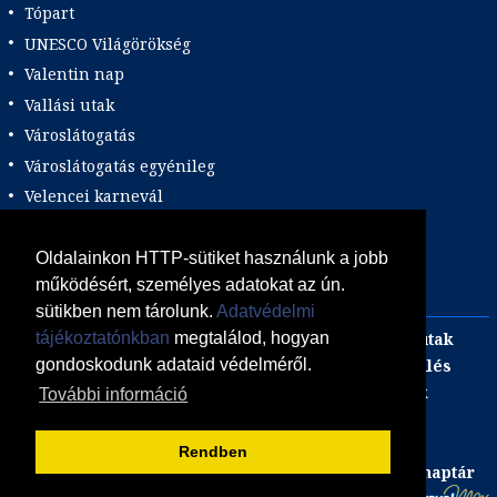
Tópart
UNESCO Világörökség
Valentin nap
Vallási utak
Városlátogatás
Városlátogatás egyénileg
Velencei karnevál
Vidéki felszállással
Wellness
Oldalainkon HTTP-sütiket használunk a jobb
működésért, személyes adatokat az ún.
Zene tematika
sütikben nem tárolunk.
Adatvédelmi
tájékoztatónkban
megtalálod, hogyan
Adults only
Incentive
Szilveszteri egzotikus utak
gondoskodunk adataid védelméről.
Adventi utak
focijegy + szállás
Kombinált üdülés
Akciós Egzotikum
Gasztro utak
Luxushotelek
További információ
ÁSZF
Adatvédelmi Tájékoztató
Süti (cookie) tájékoztató
Rendben
Együttműködő állás portálunk
Utazás, nyaralás naptár