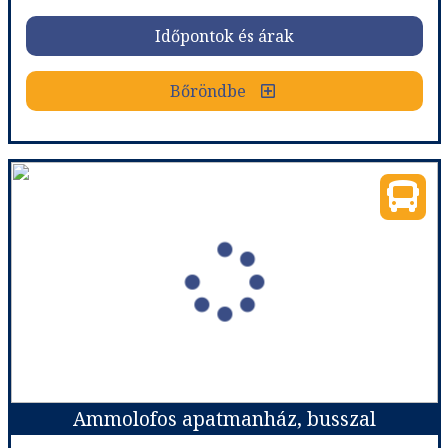
Időpontok és árak
Időpontok és árak
Bőröndbe
Bőröndbe
Voula Apartmanház, busszal
Ország:
Görögország
Város:
Sarti
Utazás módja:
Busszal
Ellátás:
Ellátás nélkül
Szálláskategória:
Apartmanház
Szobatípus:
3-4 ágyas stúdió
Időtartam:
7 éj
Ammolofos apatmanház, busszal
Időpont: 2026-09-25 | 7 éj