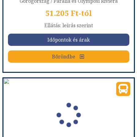
Görögország / Paralia és Olymposi Riviéra
51.205 Ft-tól
Ellátás: leírás szerint
Időpontok és árak
Bőröndbe
Harela Apartman (Busz)
Ország:
Görögország
Város:
Paralia
Utazás módja:
Busszal
Ellátás:
leírás szerint
Szálláskategória:
Apartman
Szobatípus:
1.em. 202., 3 fő
Időtartam:
7 éj