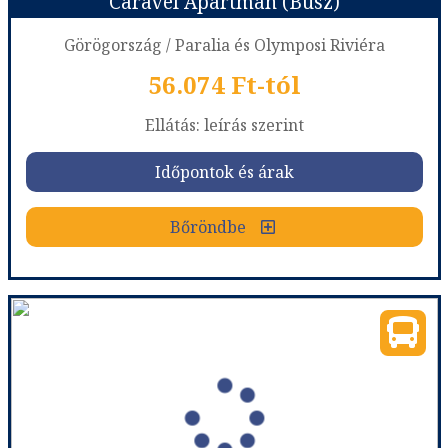
Caravel Apartman (Busz)
Időpont: 2026-10-12 | 7 éj
Görögország / Paralia és Olymposi Riviéra
56.074 Ft-tól
már 55.900 Ft-tól
Ellátás: leírás szerint
Időpontok és árak
Időpontok és árak
Bőröndbe
Bőröndbe
Caravel Apartman (Busz)
Ország:
Görögország
Város:
Paralia
Utazás módja:
Busszal
Ellátás:
leírás szerint
Szálláskategória:
Apartman