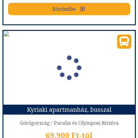
Bőröndbe
Bőröndbe
Jorgos Apartmanház, busszal
Ország:
Görögország
Város:
Sarti
Utazás módja:
Busszal
Ellátás:
Ellátás nélkül
Szálláskategória:
Apartmanház
Szobatípus:
2-3 ágyas félszuterén stúdió
Időtartam:
7 éj
Kyriaki apartmanház, busszal
Időpont: 2026-09-25 | 7 éj
Görögország / Paralia és Olymposi Riviéra
69.900 Ft-tól