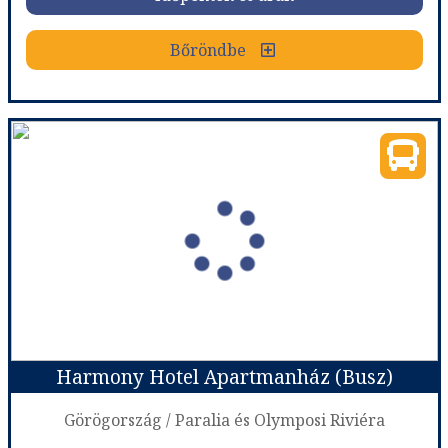
Bőröndbe
Bőröndbe
Grand Blue Apartmanház (Busz)
Ország:
Görögország
Város:
Paralia
Utazás módja:
Busszal
Ellátás:
leírás szerint
Szálláskategória:
Apartman
Szobatípus:
1.em. 101., 3 fő
Időtartam:
7 éj
Harmony Hotel Apartmanház (Busz)
Időpont: 2026-10-12 | 7 éj
Görögország / Paralia és Olymposi Riviéra