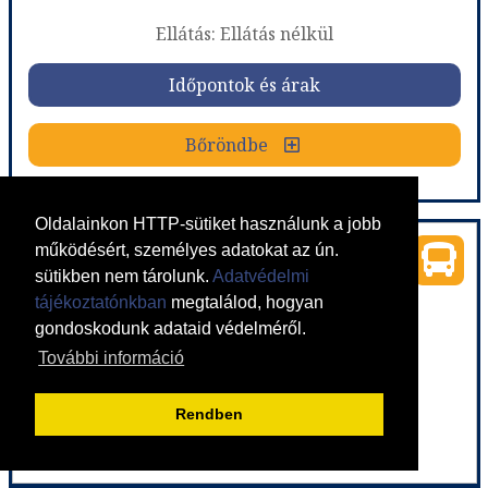
már 69.900 Ft-tól
Ellátás: Ellátás nélkül
Időpontok és árak
Időpontok és árak
Bőröndbe
Bőröndbe
Oldalainkon HTTP-sütiket használunk a jobb
Kyriaki apartmanház, busszal
működésért, személyes adatokat az ún.
sütikben nem tárolunk.
Adatvédelmi
Ország:
Görögország
tájékoztatónkban
megtalálod, hogyan
Város:
Paralia
gondoskodunk adataid védelméről.
Utazás módja:
Busszal
Ellátás:
Ellátás nélkül
További információ
Szálláskategória:
Apartmanház
Szobatípus:
3-4 ágyas stúdió
Időtartam:
7 éj
Rendben