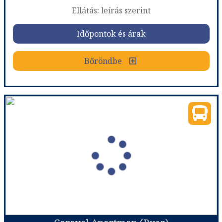
Ellátás: leírás szerint
Időpontok és árak
Időpontok és árak
Bőröndbe
Bőröndbe
Villa Sartios Apartman (Busz)
Ország:
Görögország
Város:
Sarti
Utazás módja:
Busszal
Ellátás:
leírás szerint
Szálláskategória:
Apartman
Szobatípus:
fsz. 2., 4 fő
Időtartam:
7 éj