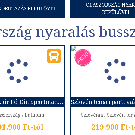
OLASZORSZÁG NYAR
KÖRUTAZÁS REPÜLŐVEL
REPÜLŐVEL
szág nyaralás buss
Costa Di Kair Ed Din apartmantelep (Busz)
aszország / Latinum
Szlovénia / Szlovén te
01.900 Ft-tól
219.900 Ft-t