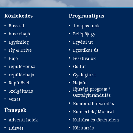
ak
árak
Közlekedés
Programtípus
Busszal
1 napos utak
busz+hajó
Belépőjegy
Egyénileg
Egyéni út
Fly & Drive
Egzotikus út
Hajó
Fesztiválok
repülő+busz
Golfút
repülő+hajó
Gyalogtúra
Repülővel
Hajóút
Ifjúsági program /
Szolgáltatás
Osztálykirándulás
Vonat
Kombinált nyaralás
Ünnepek
Koncertek / Musical
Kultúra és történelem
Adventi hetek
Körutazás
Húsvét