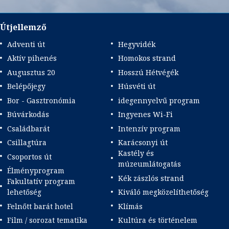
Útjellemző
Adventi út
Hegyvidék
Aktív pihenés
Homokos strand
Augusztus 20
Hosszú Hétvégék
Belépőjegy
Húsvéti út
Bor - Gasztronómia
idegennyelvű program
Búvárkodás
Ingyenes Wi-Fi
Családbarát
Intenzív program
Csillagtúra
Karácsonyi út
Kastély és
Csoportos út
múzeumlátogatás
Élményprogram
Kék zászlós strand
Fakultatív program
lehetőség
Kiváló megközelíthetőség
Felnőtt barát hotel
Klímás
Film / sorozat tematika
Kultúra és történelem