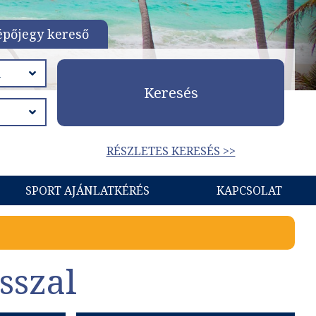
épőjegy kereső
Keresés
RÉSZLETES KERESÉS >>
SPORT AJÁNLATKÉRÉS
KAPCSOLAT
sszal