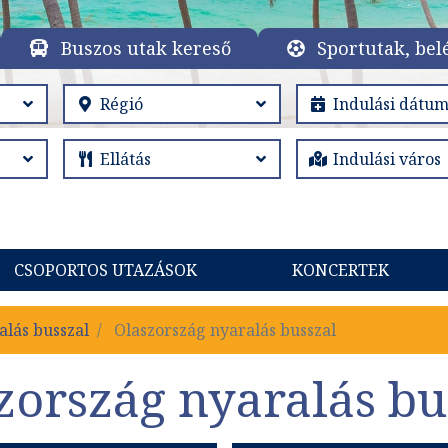
Buszos utak kereső
Sportutak, bel
CSOPORTOS UTAZÁSOK
KONCERTEK
alás busszal
Olaszország nyaralás busszal
zország nyaralás bu