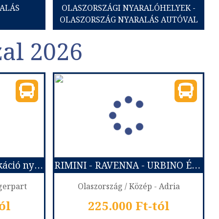
ALÁS
OLASZORSZÁGI NYARALÓHELYEK -
OLASZORSZÁG NYARALÁS AUTÓVAL
zal 2026
Szlovén tengerparti vakáció nyaralással - Portoroz 6 nap
RIMINI - RAVENNA - URBINO ÉS SAN-MARINO - TENGERPARTI PIHENÉSSEL - OLASZORSZÁG UTAZÁS BUSSZAL
ngerpart
Olaszország / Közép - Adria
ól
225.000 Ft-tól