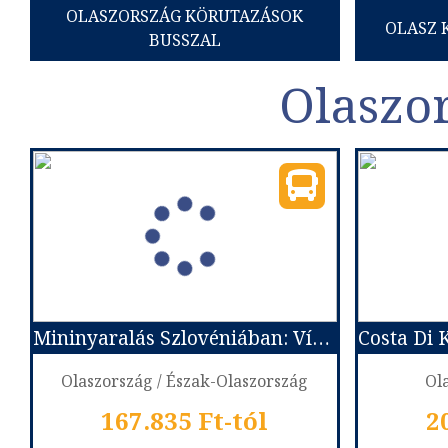
OLASZORSZÁG KÖRUTAZÁSOK
OLASZ 
BUSSZAL
Olaszor
Mininyaralás Szlovéniában: Vízesés, szurdok, tenger, városnézés ***
Olaszország / Észak-Olaszország
Ol
167.835 Ft-tól
2