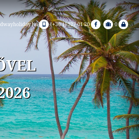
dwayholiday.hu
(+36 1) 327 01 20
0