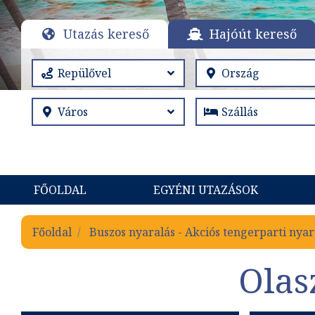
Utazás kereső
Hajóút kereső
FŐOLDAL
EGYÉNI UTAZÁSOK
Főoldal
Buszos nyaralás - Akciós tengerparti nyar
Olas