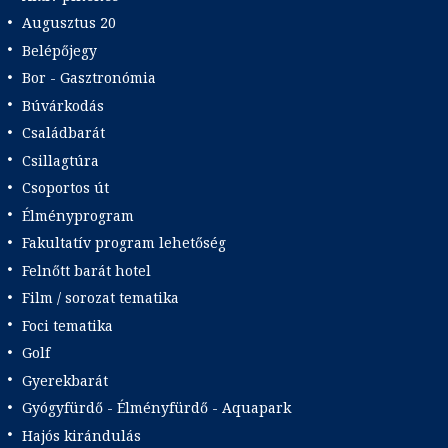
Augusztus 20
Belépőjegy
Bor - Gasztronómia
Búvárkodás
Családbarát
Csillagtúra
Csoportos út
Élményprogram
Fakultatív program lehetőség
Felnőtt barát hotel
Film / sorozat tematika
Foci tematika
Golf
Gyerekbarát
Gyógyfürdő - Élményfürdő - Aquapark
Hajós kirándulás