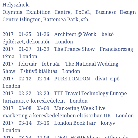
Helyszínek:
Olympia Exhibition Centre, ExCeL, Business Design
Centre Islington, Battersea Park, stb..
2017 01-25 01-26 Architect @ Work belső
építészet, dekoratőr London
2017 01-27 01-29 The France Show Franciaország
téma London
2017 február február The National Wedding
Show Esküvő kiállítás London
2017 02-12 02-14 PURE LONDON divat, cipő
London
2017 02-22 02-23 TTE Travel Technology Europe
turizmus, e-kereskedelem London
2017 03-08 03-09 Marketing Week Live
marketing a kereskedelemben elsősorban UK London
2017 03-14 03-16 London Book Fair könyv
London
2017 03-24 04-09 IDEAL HOME Show otthoni és