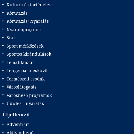
Kultúra és történelem
Körutazás
Körutazás+Nyaralás
Nyaralóprogram
Síút
Sport mérkőzések
Sportos kirándulások
Tematikus út
Tengerparti esküvő
Természeti csodák
Városlátogatás
Városnéző programok
Üdülés - nyaralás
Útjellemző
Adventi út
Aktív pihenés