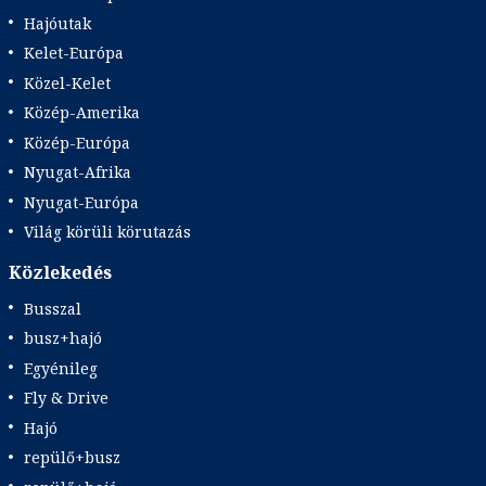
Hajóutak
Kelet-Európa
Közel-Kelet
Közép-Amerika
Közép-Európa
Nyugat-Afrika
Nyugat-Európa
Világ körüli körutazás
Közlekedés
Busszal
busz+hajó
Egyénileg
Fly & Drive
Hajó
repülő+busz