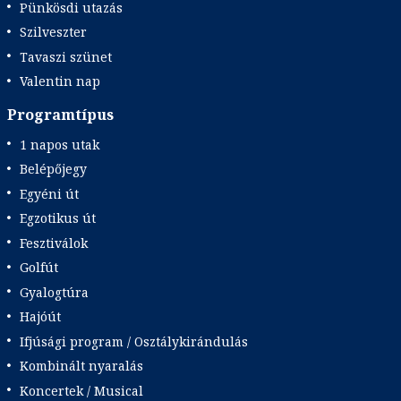
Pünkösdi utazás
Szilveszter
Tavaszi szünet
Valentin nap
Programtípus
1 napos utak
Belépőjegy
Egyéni út
Egzotikus út
Fesztiválok
Golfút
Gyalogtúra
Hajóút
Ifjúsági program / Osztálykirándulás
Kombinált nyaralás
Koncertek / Musical