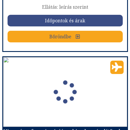
Ellátás: leírás szerint
Időpontok és árak
Időpontok és árak
Bőröndbe
Bőröndbe
Best Western Premier Hotel Roosevelt - 5 éjszakás
Ország:
Franciaország
Város:
Nice
Utazás módja:
Repülővel
Ellátás:
leírás szerint
Szálláskategória:
Hotel ****
Szobatípus:
DOUBLE CLASSIC - Classic room 1 double bed
Időtartam:
5 éj