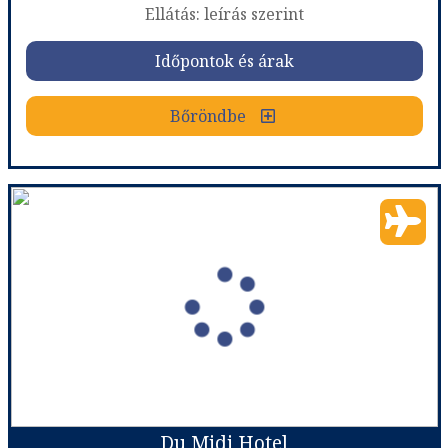
Ellátás: leírás szerint
Időpontok és árak
Időpontok és árak
Bőröndbe
Bőröndbe
Hotel Le Seize - 3 éjszakás
Ország:
Franciaország
Város:
Nice
Utazás módja:
Repülővel
Ellátás:
leírás szerint
Szálláskategória:
Hotel ***
Szobatípus:
DOUBLE STANDARD - Small standard room
Időtartam:
3 éj
Du Midi Hotel
Időpont: 2026-11-13 | 3 éj