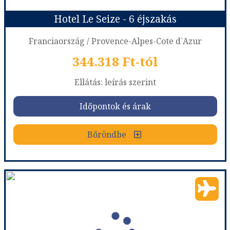
Hotel Le Seize - 6 éjszakás
Időpont: 2027-01-11 | 4 éj
Franciaország / Provence-Alpes-Cote d`Azur
344.318 Ft-tól
már 331.638 Ft-tól
Ellátás: leírás szerint
Időpontok és árak
Időpontok és árak
Bőröndbe
Bőröndbe
Hotel Le Seize - 6 éjszakás
Ország:
Franciaország
Város:
Nice
Utazás módja:
Repülővel