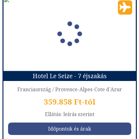
Ország:
Franciaország
Város:
Nice
Utazás módja:
Repülővel
Ellátás:
leírás szerint
Szálláskategória:
Hotel ****
Szobatípus:
DOUBLE CLASSIC - CLASSIC ROOM
Időtartam:
3 éj
Hotel Le Seize - 7 éjszakás
Időpont: 2027-01-29 | 3 éj
Franciaország / Provence-Alpes-Cote d`Azur
359.858 Ft-tól
már 355.638 Ft-tól
Ellátás: leírás szerint
Időpontok és árak
Időpontok és árak