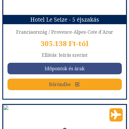
Hotel Le Seize - 5 éjszakás
Időpont: 2027-01-29 | 3 éj
Franciaország / Provence-Alpes-Cote d`Azur
305.138 Ft-tól
már 299.978 Ft-tól
Ellátás: leírás szerint
Időpontok és árak
Időpontok és árak
Bőröndbe
Bőröndbe
Hotel Le Seize - 5 éjszakás
Ország:
Franciaország