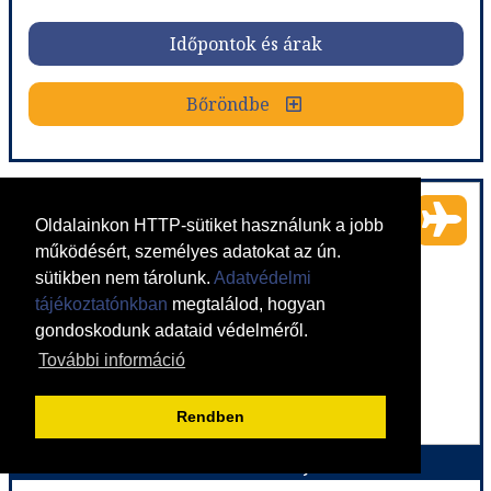
Időpontok és árak
Időpontok és árak
Bőröndbe
Bőröndbe
Hotel Le Seize - 8 éjszakás
Oldalainkon HTTP-sütiket használunk a jobb
működésért, személyes adatokat az ún.
Ország:
Franciaország
sütikben nem tárolunk.
Adatvédelmi
Város:
Nice
Utazás módja:
Repülővel
tájékoztatónkban
megtalálod, hogyan
Ellátás:
leírás szerint
gondoskodunk adataid védelméről.
Szálláskategória:
Hotel ***
Szobatípus:
DOUBLE STANDARD - Small standard room
További információ
Időtartam:
8 éj
Rendben
Hotel Le Seize - 9 éjszakás
Időpont: 2027-01-31 | 8 éj