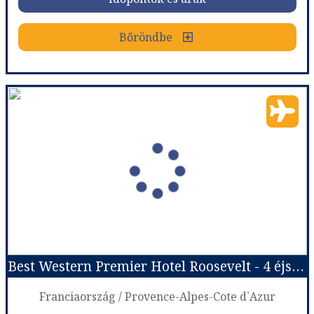
Bőröndbe
Bőröndbe
Őszi napsütés a francia Riviérán - csoportos utazás az október 23-i hosszú hétvégén 2026.10.22-25.
Ország:
Franciaország
Város:
Körutazás Franciaországban
Utazás módja:
Repülővel
Ellátás:
leírás szerint
Szálláskategória:
Hotel
Szobatípus:
Négyágyas szoba (pótágyon max. két, 12 év alatti gyermek)
Időtartam:
3 éj
Best Western Premier Hotel Roosevelt - 4 éjszakás
Időpont: 2026-10-22 | 3 éj
Franciaország / Provence-Alpes-Cote d`Azur