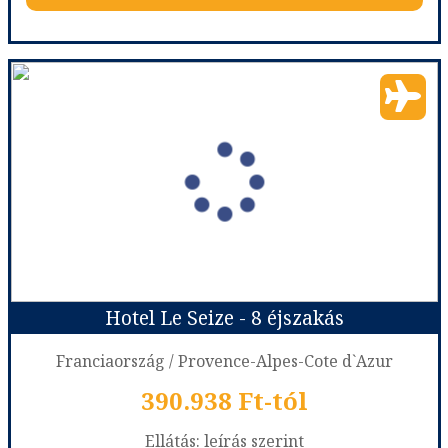
Olasz - Francia Riviéra legszebb tájai
Ország:
Olaszország
Város:
Körutazás Olaszországban
Utazás módja:
Repülővel
Ellátás:
Reggeli
Szálláskategória:
Program szerint
Szobatípus:
2 ágyas szoba
Időtartam:
6 éj
Hotel Le Seize - 8 éjszakás
Időpont: 2026-10-07 | 6 éj
Franciaország / Provence-Alpes-Cote d`Azur
390.938 Ft-tól
már 389.990 Ft-tól
Ellátás: leírás szerint