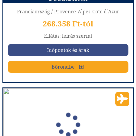
Franciaország / Provence-Alpes-Cote d`Azur
268.358 Ft-tól
már 266.078 Ft-tól
Ellátás: leírás szerint
Időpontok és árak
Időpontok és árak
Bőröndbe
Bőröndbe
Du Midi Hotel
Ország:
Franciaország
Város:
Nice
Utazás módja:
Repülővel
Ellátás:
leírás szerint
Szálláskategória:
Hotel ***