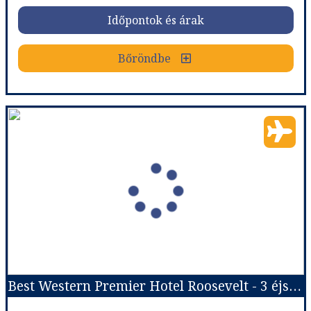
Időpontok és árak
Időpontok és árak
Bőröndbe
Bőröndbe
Tavaszi napsütés a francia Riviérán - csoportos utazás a március 15-i hosszú hétvégén 2027.03.12-15.
Ország:
Franciaország
Város:
Nizza
Utazás módja:
Repülővel
Ellátás:
leírás szerint
Szálláskategória:
Hotel
Szobatípus:
Négyágyas szoba Junior Suite
Időtartam:
3 éj
Best Western Premier Hotel Roosevelt - 3 éjszakás
Időpont: 2027-03-12 | 3 éj