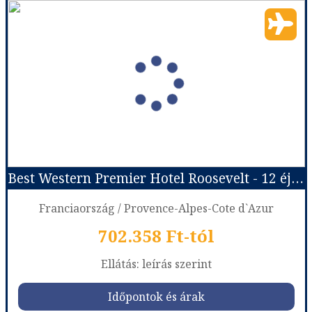
Le Patio Bastille
Ország:
Franciaország
Város:
Párizs
Utazás módja:
Repülővel
Ellátás:
leírás szerint
Szálláskategória:
Hotel ***
Szobatípus:
DOUBLE SUPERIOR - Superior Room
Időtartam:
4 éj
Best Western Premier Hotel Roosevelt - 12 éjszakás
Időpont: 2026-08-14 | 4 éj
Franciaország / Provence-Alpes-Cote d`Azur
702.358 Ft-tól
már 450.518 Ft-tól
Ellátás: leírás szerint
Időpontok és árak
Időpontok és árak