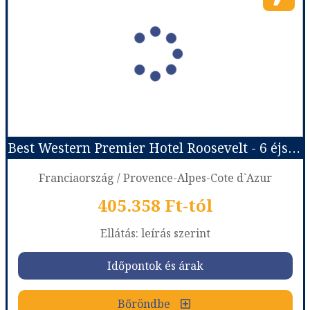
Ország:
Franciaország
Város:
Nice
Utazás módja:
Repülővel
Ellátás:
leírás szerint
Szálláskategória:
Hotel ****
Szobatípus:
DOUBLE CLASSIC - Classic room 1 double bed
Időtartam:
14 éj
Best Western Premier Hotel Roosevelt - 6 éjszakás
Időpont: 2026-08-14 | 14 éj
Franciaország / Provence-Alpes-Cote d`Azur
405.358 Ft-tól
már 710.878 Ft-tól
Ellátás: leírás szerint
Időpontok és árak
Időpontok és árak
Bőröndbe
Bőröndbe