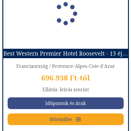
Ország:
Franciaország
Város:
Nice
Utazás módja:
Repülővel
Ellátás:
leírás szerint
Szálláskategória:
Hotel ****
Szobatípus:
DOUBLE STANDARD - PRIVILEGE ROOM
Időtartam:
4 éj
Best Western Premier Hotel Roosevelt - 13 éjszakás
Időpont: 2026-08-14 | 4 éj
Franciaország / Provence-Alpes-Cote d`Azur
696.938 Ft-tól
már 395.318 Ft-tól
Ellátás: leírás szerint
Időpontok és árak
Időpontok és árak
Bőröndbe
Bőröndbe