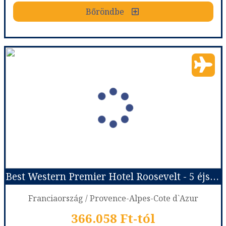
Bőröndbe
Bőröndbe
Hosszú Hétvége Párizsban ***
Ország:
Franciaország
Város:
Párizs
Utazás módja:
Repülővel
Ellátás:
Reggeli
Szálláskategória:
Program szerint
Szobatípus:
2 ágyas szoba
Időtartam:
3 éj
Best Western Premier Hotel Roosevelt - 5 éjszakás
Időpont: 2026-08-13 | 3 éj
Franciaország / Provence-Alpes-Cote d`Azur
366.058 Ft-tól
már 284.900 Ft-tól