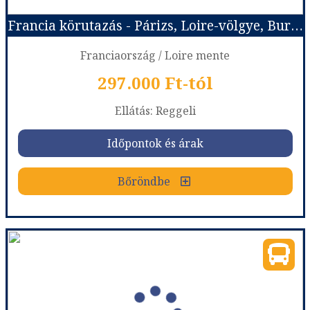
Francia körutazás - Párizs, Loire-völgye, Burgundia, Elzász
Franciaország / Loire mente
297.000 Ft-tól
Ellátás: Reggeli
Időpontok és árak
Bőröndbe
Francia körutazás - Párizs, Loire-völgye, Burgundia, Elzász
Ország:
Franciaország
Város:
Loire völgye
Utazás módja:
Busszal