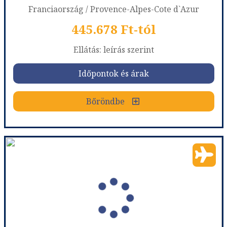
Franciaország / Provence-Alpes-Cote d`Azur
445.678 Ft-tól
már 501.538 Ft-tól
Ellátás: leírás szerint
Időpontok és árak
Időpontok és árak
Bőröndbe
Bőröndbe
West End - 5 éjszakás
Ország:
Franciaország
Város:
Nice
Utazás módja:
Repülővel
Ellátás:
leírás szerint
Szálláskategória:
Hotel ****
Szobatípus:
DOUBLE STANDARD - PRIVILEGE ROOM
Időtartam:
5 éj