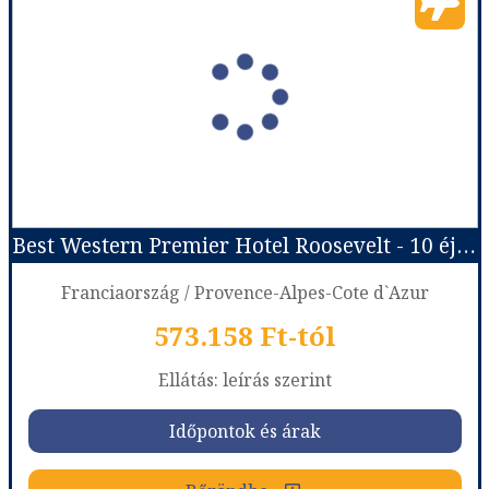
Ország:
Franciaország
Város:
Párizs
Utazás módja:
Repülővel
Ellátás:
leírás szerint
Szálláskategória:
Hotel ****
Szobatípus:
DOUBLE CLUB - CLUB ROOM
Időtartam:
4 éj
Best Western Premier Hotel Roosevelt - 10 éjszakás
Időpont: 2026-08-14 | 4 éj
Franciaország / Provence-Alpes-Cote d`Azur
573.158 Ft-tól
már 495.938 Ft-tól
Ellátás: leírás szerint
Időpontok és árak
Időpontok és árak
Bőröndbe