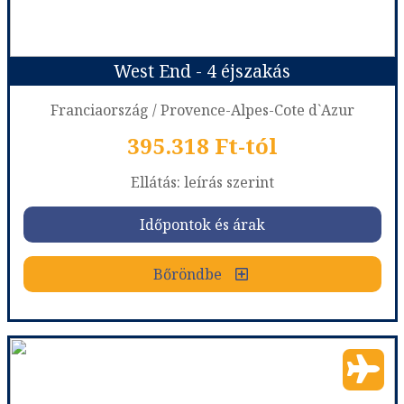
West End - 4 éjszakás
Időpont: 2026-08-14 | 5 éj
Franciaország / Provence-Alpes-Cote d`Azur
395.318 Ft-tól
már 445.678 Ft-tól
Ellátás: leírás szerint
Időpontok és árak
Időpontok és árak
Bőröndbe
Bőröndbe
West End - 4 éjszakás