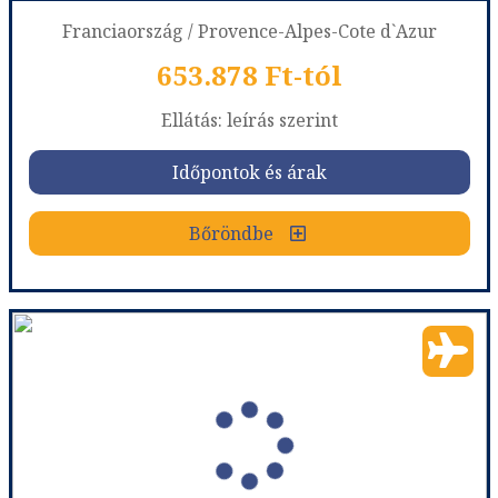
Franciaország / Provence-Alpes-Cote d`Azur
653.878 Ft-tól
már 658.018 Ft-tól
Ellátás: leírás szerint
Időpontok és árak
Időpontok és árak
Bőröndbe
Bőröndbe
Best Western Premier Hotel Roosevelt - 11 éjszakás
Ország:
Franciaország
Város:
Nice
Utazás módja:
Repülővel
Ellátás:
leírás szerint
Szálláskategória:
Hotel ****
Szobatípus:
DOUBLE CLASSIC - Classic room 1 double bed