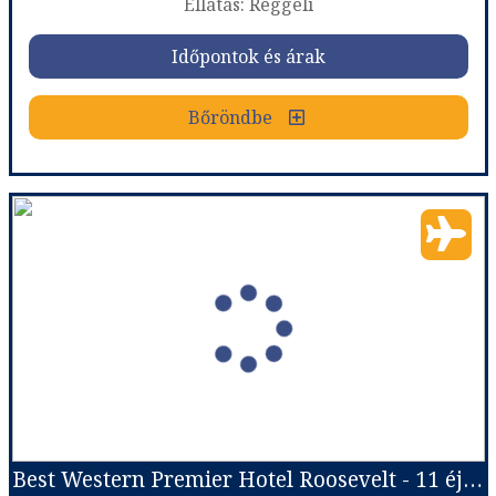
Ellátás: Reggeli
Időpontok és árak
Időpontok és árak
Bőröndbe
Bőröndbe
Hotel Plaza Elysees
Ország:
Franciaország
Város:
Párizs
Utazás módja:
Repülővel
Ellátás:
Reggeli
Szálláskategória:
Hotel ****
Szobatípus:
Superior Room
Időtartam:
3 éj
Best Western Premier Hotel Roosevelt - 11 éjszakás
Időpont: 2026-08-14 | 3 éj