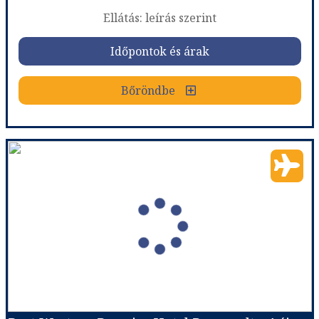
Ellátás: leírás szerint
Időpontok és árak
Időpontok és árak
Bőröndbe
Bőröndbe
Best Western Premier Hotel Roosevelt - 5 éjszakás
Ország:
Franciaország
Város:
Nice
Utazás módja:
Repülővel
Ellátás:
leírás szerint
Szálláskategória:
Hotel ****
Szobatípus:
DOUBLE CLASSIC - Classic room 1 double bed
Időtartam:
5 éj