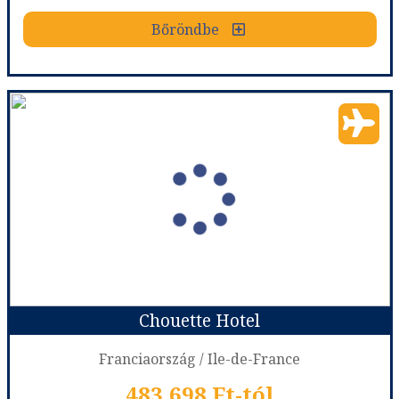
Bőröndbe
Bőröndbe
Best Western Premier Hotel Roosevelt - 12 éjszakás
Ország:
Franciaország
Város:
Nice
Utazás módja:
Repülővel
Ellátás:
leírás szerint
Szálláskategória:
Hotel ****
Szobatípus:
DOUBLE CLASSIC - Classic room 1 double bed
Időtartam:
12 éj
Chouette Hotel
Időpont: 2026-08-14 | 12 éj
Franciaország / Ile-de-France
483.698 Ft-tól