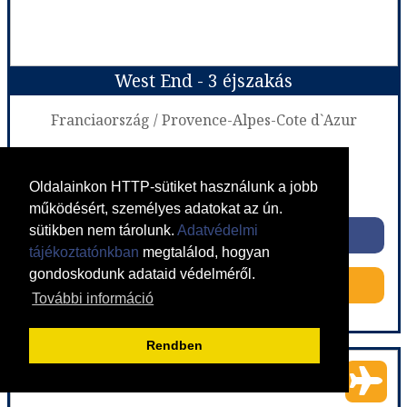
Időtartam:
11 éj
West End - 3 éjszakás
Időpont: 2026-08-14 | 11 éj
Franciaország / Provence-Alpes-Cote d`Azur
355.638 Ft-tól
már 653.878 Ft-tól
Oldalainkon HTTP-sütiket használunk a jobb
Ellátás: leírás szerint
működésért, személyes adatokat az ún.
Időpontok és árak
sütikben nem tárolunk.
Adatvédelmi
Időpontok és árak
tájékoztatónkban
megtalálod, hogyan
Bőröndbe
gondoskodunk adataid védelméről.
Bőröndbe
További információ
Rendben
West End - 3 éjszakás