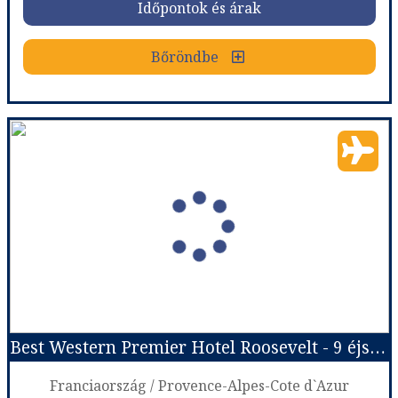
Időpontok és árak
Bőröndbe
Bőröndbe
Best Western Premier Hotel Roosevelt - 7 éjszakás
Ország:
Franciaország
Város:
Nice
Utazás módja:
Repülővel
Ellátás:
leírás szerint
Szálláskategória:
Hotel ****
Szobatípus:
DOUBLE CLASSIC - Classic room 1 double bed
Időtartam:
7 éj
Best Western Premier Hotel Roosevelt - 9 éjszakás
Időpont: 2026-08-14 | 7 éj
Franciaország / Provence-Alpes-Cote d`Azur