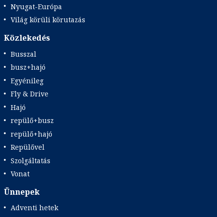
Nyugat-Európa
Világ körüli körutazás
Közlekedés
Busszal
busz+hajó
Egyénileg
Fly & Drive
Hajó
repülő+busz
repülő+hajó
Repülővel
Szolgáltatás
Vonat
Ünnepek
Adventi hetek