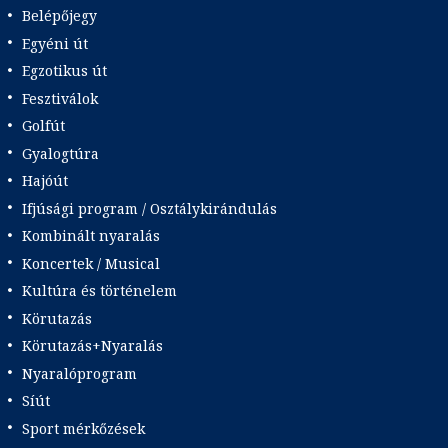
Belépőjegy
Egyéni út
Egzotikus út
Fesztiválok
Golfút
Gyalogtúra
Hajóút
Ifjúsági program / Osztálykirándulás
Kombinált nyaralás
Koncertek / Musical
Kultúra és történelem
Körutazás
Körutazás+Nyaralás
Nyaralóprogram
Síút
Sport mérkőzések