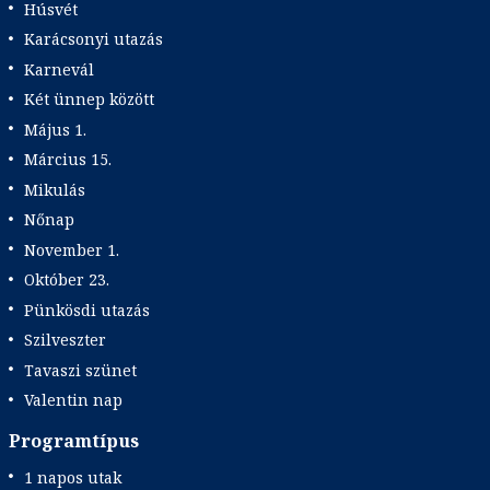
Húsvét
Karácsonyi utazás
Karnevál
Két ünnep között
Május 1.
Március 15.
Mikulás
Nőnap
November 1.
Október 23.
Pünkösdi utazás
Szilveszter
Tavaszi szünet
Valentin nap
Programtípus
1 napos utak