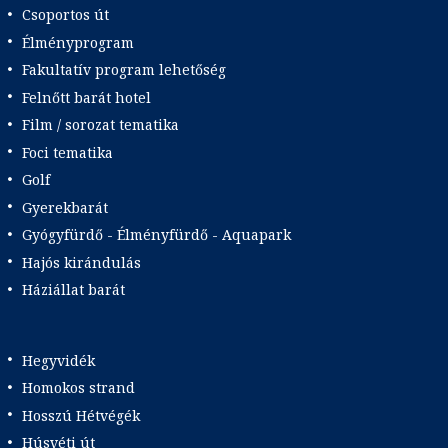
Csoportos út
Élményprogram
Fakultatív program lehetőség
Felnőtt barát hotel
Film / sorozat tematika
Foci tematika
Golf
Gyerekbarát
Gyógyfürdő - Élményfürdő - Aquapark
Hajós kirándulás
Háziállat barát
Hegyvidék
Homokos strand
Hosszú Hétvégék
Húsvéti út