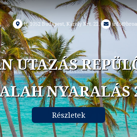
H-1052 Budapest, Károly Krt. 22.
info@broa
N UTAZÁS REPÜL
ALAH NYARALÁS 
Részletek