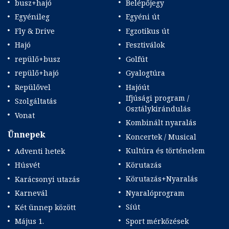
busz+hajó
Belépőjegy
Egyénileg
Egyéni út
Fly & Drive
Egzotikus út
Hajó
Fesztiválok
repülő+busz
Golfút
repülő+hajó
Gyalogtúra
Repülővel
Hajóút
Ifjúsági program /
Szolgáltatás
Osztálykirándulás
Vonat
Kombinált nyaralás
Ünnepek
Koncertek / Musical
Kultúra és történelem
Adventi hetek
Körutazás
Húsvét
Körutazás+Nyaralás
Karácsonyi utazás
Nyaralóprogram
Karnevál
Síút
Két ünnep között
Sport mérkőzések
Május 1.