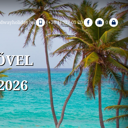
dwayholiday.hu
(+36 1) 327 01 20
0
ŐVEL
2026