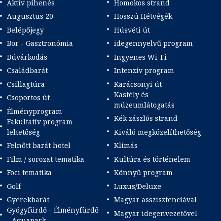
Aktív pihenés
Homokos strand
Augusztus 20
Hosszú Hétvégék
Belépőjegy
Húsvéti út
Bor - Gasztronómia
idegennyelvű program
Búvárkodás
Ingyenes Wi-Fi
Családbarát
Intenzív program
Csillagtúra
Karácsonyi út
Kastély és
Csoportos út
múzeumlátogatás
Élményprogram
Kék zászlós strand
Fakultatív program
lehetőség
Kiváló megközelíthetőség
Felnőtt barát hotel
Klímás
Film / sorozat tematika
Kultúra és történelem
Foci tematika
Könnyű program
Golf
Luxus/Deluxe
Gyerekbarát
Magyar asszisztenciával
Gyógyfürdő - Élményfürdő
Magyar idegenvezetővel
- Aquapark