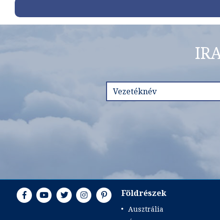
IR
Földrészek
Ausztrália