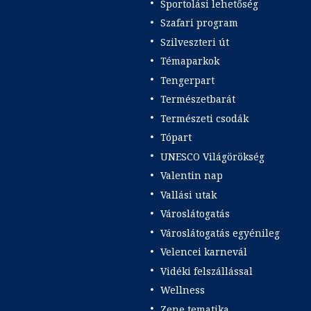
Sportolási lehetőség
Szafari program
Szilveszteri út
Témaparkok
Tengerpart
Természetbarát
Természeti csodák
Tópart
UNESCO Világörökség
Valentin nap
Vallási utak
Városlátogatás
Városlátogatás egyénileg
Velencei karnevál
Vidéki felszállással
Wellness
Zene tematika