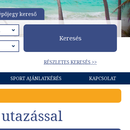
épőjegy kereső
Keresés
RÉSZLETES KERESÉS >>
SPORT AJÁNLATKÉRÉS
KAPCSOLAT
 utazással