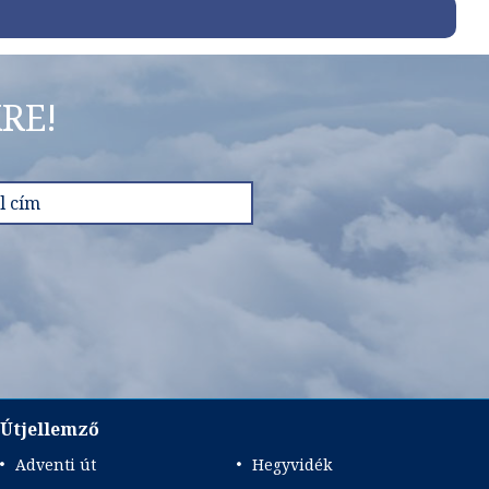
RE!
Útjellemző
Adventi út
Hegyvidék