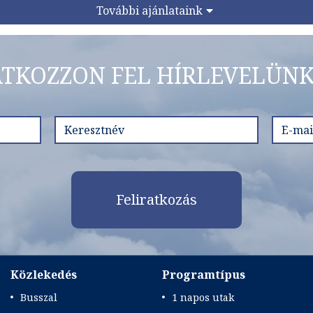
További ajánlataink
ATKOZZON FEL HÍRLEVELÜNK
Feliratkozás
Közlekedés
Programtípus
Busszal
1 napos utak