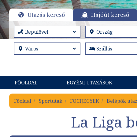
Utazás kereső
Hajóút kereső
FŐOLDAL
EGYÉNI UTAZÁSOK
Főoldal
Sportutak
FOCIJEGYEK
Belépők utaz
La Liga b