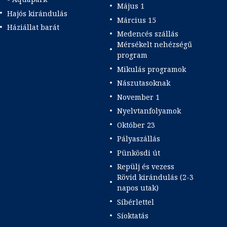
Május 1
Hajós kirándulás
Március 15
Háziállat barát
Medencés szállás
Mérsékelt nehézségű
program
Mikulás programok
Nászutasoknak
November 1
Nyelvtanfolyamok
Október 23
Pályaszállás
Pünkösdi út
Repülj és vezess
Rövid kirándulás (2-3
napos utak)
Síbérlettel
Síoktatás