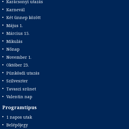
Karácsonyi utazás
Karnevál
Két ünnep között
Május 1.
Március 15.
Mikulás
Nőnap
November 1.
Október 23.
Pünkösdi utazás
Szilveszter
Tavaszi szünet
Valentin nap
Programtípus
1 napos utak
Belépőjegy