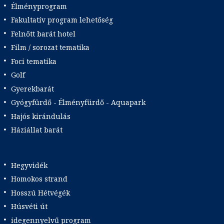
Élményprogram
Fakultatív program lehetőség
Felnőtt barát hotel
Film / sorozat tematika
Foci tematika
Golf
Gyerekbarát
Gyógyfürdő - Élményfürdő - Aquapark
Hajós kirándulás
Háziállat barát
Hegyvidék
Homokos strand
Hosszú Hétvégék
Húsvéti út
idegennyelvű program