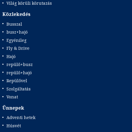
Világ körüli körutazás
Közlekedés
Busszal
busz+hajó
Egyénileg
Fly & Drive
Hajó
repülő+busz
repülő+hajó
Repülővel
Szolgáltatás
Vonat
Ünnepek
Adventi hetek
Húsvét