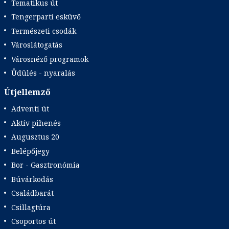
Tematikus út
Tengerparti esküvő
Természeti csodák
Városlátogatás
Városnéző programok
Üdülés - nyaralás
Útjellemző
Adventi út
Aktív pihenés
Augusztus 20
Belépőjegy
Bor - Gasztronómia
Búvárkodás
Családbarát
Csillagtúra
Csoportos út