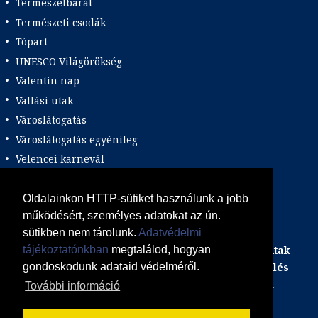
Természetbarát
Természeti csodák
Tópart
UNESCO Világörökség
Valentin nap
Vallási utak
Városlátogatás
Városlátogatás egyénileg
Velencei karnevál
Vidéki felszállással
Wellness
Oldalainkon HTTP-sütiket használunk a jobb
működésért, személyes adatokat az ún.
Zene tematika
sütikben nem tárolunk.
Adatvédelmi
Adults only
Incentive
Szilveszteri egzotikus utak
tájékoztatónkban
megtalálod, hogyan
Adventi utak
focijegy + szállás
Kombinált üdülés
gondoskodunk adataid védelméről.
Akciós Egzotikum
Gasztro utak
Luxushotelek
További információ
ÁSZF
Adatvédelmi Tájékoztató