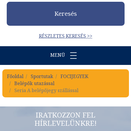
Keresés
RÉSZLETES KERESÉS >>
MENÜ
Főoldal
Sportutak
FOCIJEGYEK
Belépők utazással
Seria A belépőjegy szállással
IRATKOZZON FEL
HÍRLEVELÜNKRE!