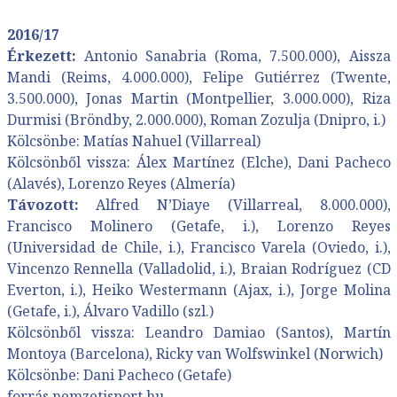
2016/17
Érkezett:
Antonio Sanabria (Roma, 7.500.000), Aissza
Mandi (Reims, 4.000.000), Felipe Gutiérrez (Twente,
3.500.000), Jonas Martin (Montpellier, 3.000.000), Riza
Durmisi (Bröndby, 2.000.000), Roman Zozulja (Dnipro, i.)
Kölcsönbe: Matías Nahuel (Villarreal)
Kölcsönből vissza: Álex Martínez (Elche), Dani Pacheco
(Alavés), Lorenzo Reyes (Almería)
Távozott:
Alfred N’Diaye (Villarreal, 8.000.000),
Francisco Molinero (Getafe, i.), Lorenzo Reyes
(Universidad de Chile, i.), Francisco Varela (Oviedo, i.),
Vincenzo Rennella (Valladolid, i.), Braian Rodríguez (CD
Everton, i.), Heiko Westermann (Ajax, i.), Jorge Molina
(Getafe, i.), Álvaro Vadillo (szl.)
Kölcsönből vissza: Leandro Damiao (Santos), Martín
Montoya (Barcelona), Ricky van Wolfswinkel (Norwich)
Kölcsönbe: Dani Pacheco (Getafe)
forrás nemzetisport.hu