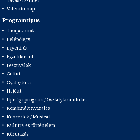
Tavaszi szünet
Valentin nap
Programtípus
1 napos utak
Belépőjegy
Egyéni út
Egzotikus út
Fesztiválok
Golfút
Gyalogtúra
Hajóút
Ifjúsági program / Osztálykirándulás
Kombinált nyaralás
Koncertek / Musical
Kultúra és történelem
Körutazás