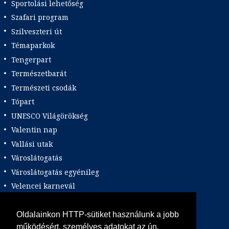
Sportolási lehetőség
Szafari program
Szilveszteri út
Témaparkok
Tengerpart
Természetbarát
Természeti csodák
Tópart
UNESCO Világörökség
Valentin nap
Vallási utak
Városlátogatás
Városlátogatás egyénileg
Velencei karnevál
Vidéki felszállással
Wellness
Oldalainkon HTTP-sütiket használunk a jobb
működésért, személyes adatokat az ún.
Zene tematika