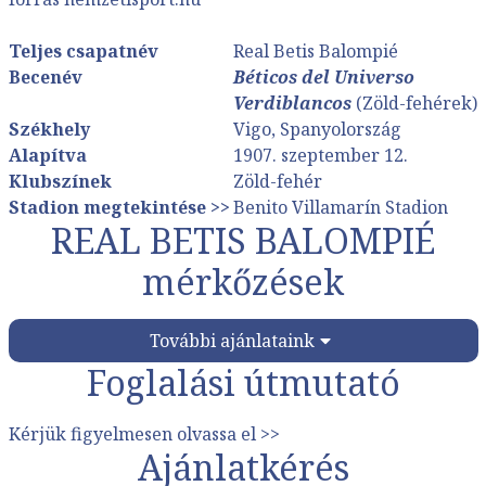
Teljes csapatnév
Real Betis Balompié
Becenév
Béticos del Universo
Verdiblancos
(Zöld-fehérek)
Székhely
Vigo, Spanyolország
Alapítva
1907. szeptember 12.
Klubszínek
Zöld-fehér
Stadion megtekintése >>
Benito Villamarín Stadion
REAL BETIS BALOMPIÉ
mérkőzések
További ajánlataink
Foglalási útmutató
Kérjük figyelmesen olvassa el >>
Ajánlatkérés