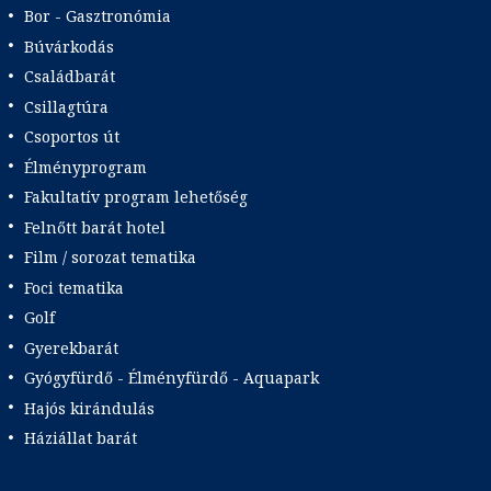
Bor - Gasztronómia
Búvárkodás
Családbarát
Csillagtúra
Csoportos út
Élményprogram
Fakultatív program lehetőség
Felnőtt barát hotel
Film / sorozat tematika
Foci tematika
Golf
Gyerekbarát
Gyógyfürdő - Élményfürdő - Aquapark
Hajós kirándulás
Háziállat barát