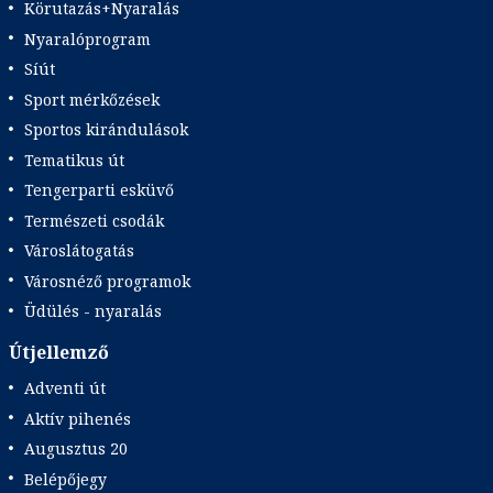
Körutazás+Nyaralás
Nyaralóprogram
Síút
Sport mérkőzések
Sportos kirándulások
Tematikus út
Tengerparti esküvő
Természeti csodák
Városlátogatás
Városnéző programok
Üdülés - nyaralás
Útjellemző
Adventi út
Aktív pihenés
Augusztus 20
Belépőjegy