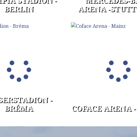
PIA STADION -
MERCEDES-B
BERLIN
ARENA -STUT
ERSTADION -
BRÉMA
COFACE ARENA -