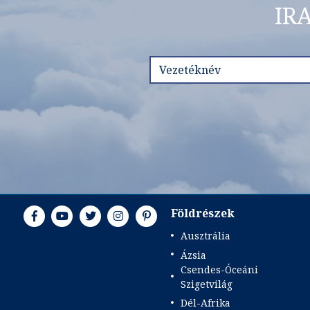
IR
Földrészek
Ausztrália
Ázsia
Csendes-Óceáni
Szigetvilág
Dél-Afrika