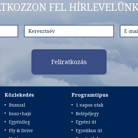
ATKOZZON FEL HÍRLEVELÜNK
Feliratkozás
Közlekedés
Programtípus
Busszal
1 napos utak
busz+hajó
Belépőjegy
Egyénileg
Egyéni út
Fly & Drive
Egzotikus út