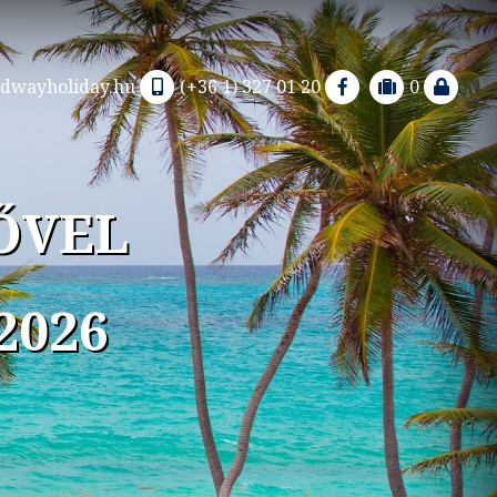
dwayholiday.hu
(+36 1) 327 01 20
0