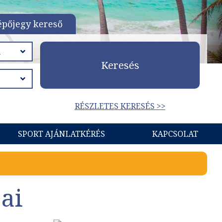
épőjegy kereső
Keresés
RÉSZLETES KERESÉS >>
SPORT AJÁNLATKÉRÉS
KAPCSOLAT
ai