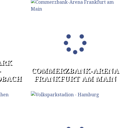
ARK
-
COMMERZBANK-ARENA
DBACH
FRANKFURT AM MAIN