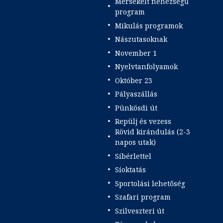
Mérsékelt nehézségű
program
Mikulás programok
Nászutasoknak
November 1
Nyelvtanfolyamok
Október 23
Pályaszállás
Pünkösdi út
Repülj és vezess
Rövid kirándulás (2-3
napos utak)
Síbérlettel
Síoktatás
Sportolási lehetőség
Szafari program
Szilveszteri út