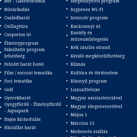
Bor - Gasztronómia
idegennyelvű program
Búvárkodás
Ingyenes Wi-Fi
Családbarát
Intenzív program
Csillagtúra
Karácsonyi út
Kastély és
Csoportos út
múzeumlátogatás
Élményprogram
Kék zászlós strand
Fakultatív program
lehetőség
Kiváló megközelíthetőség
Felnőtt barát hotel
Klímás
Film / sorozat tematika
Kultúra és történelem
Foci tematika
Könnyű program
Golf
Luxus/Deluxe
Gyerekbarát
Magyar asszisztenciával
Gyógyfürdő - Élményfürdő
Magyar idegenvezetővel
- Aquapark
Május 1
Hajós kirándulás
Március 15
Háziállat barát
Medencés szállás