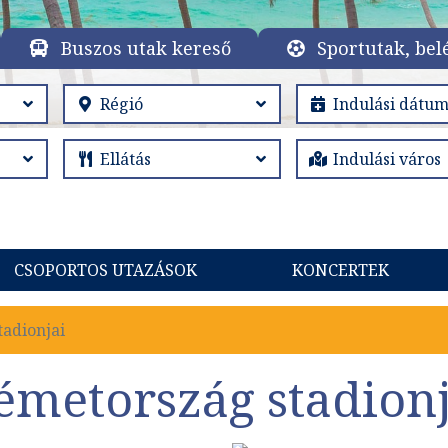
Buszos utak kereső
Sportutak, bel
CSOPORTOS UTAZÁSOK
KONCERTEK
adionjai
émetország stadionj