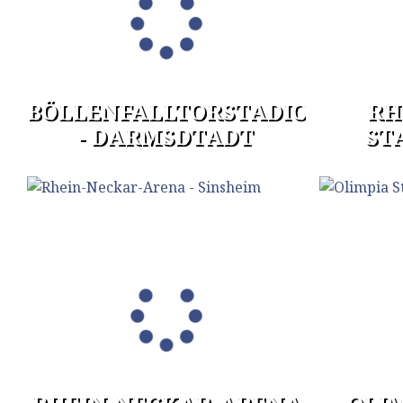
BÖLLENFALLTORSTADION
RH
- DARMSDTADT
ST