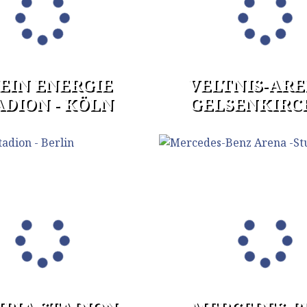
EIN ENERGIE
VELTNIS-ARE
ADION - KÖLN
GELSENKIRC