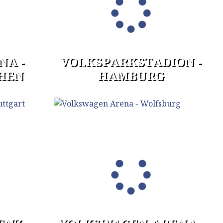
NA -
VOLKSPARKSTADION -
HEN
HAMBURG