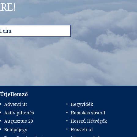
RE!
Útjellemző
Adventi út
Hegyvidék
Aktív pihenés
Homokos strand
Augusztus 20
Hosszú Hétvégék
Belépőjegy
Húsvéti út