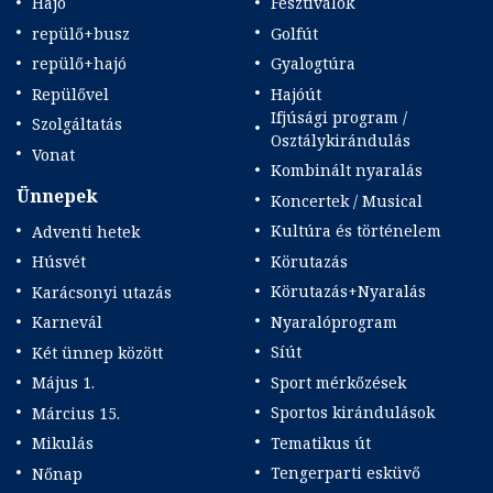
Hajó
Fesztiválok
repülő+busz
Golfút
repülő+hajó
Gyalogtúra
Repülővel
Hajóút
Ifjúsági program /
Szolgáltatás
Osztálykirándulás
Vonat
Kombinált nyaralás
Ünnepek
Koncertek / Musical
Kultúra és történelem
Adventi hetek
Körutazás
Húsvét
Körutazás+Nyaralás
Karácsonyi utazás
Nyaralóprogram
Karnevál
Síút
Két ünnep között
Sport mérkőzések
Május 1.
Sportos kirándulások
Március 15.
Tematikus út
Mikulás
Tengerparti esküvő
Nőnap