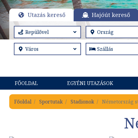
Utazás kereső
Hajóút kereső
FŐOLDAL
EGYÉNI UTAZÁSOK
Főoldal
Sportutak
Stadionok
Németország st
N