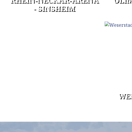
RHEIN-NECKAR-ARENA
OLIM
- SINSHEIM
WES