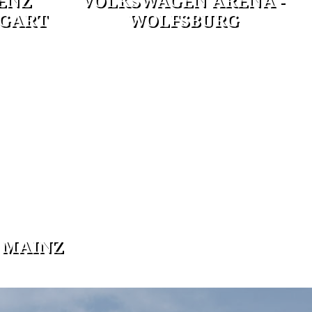
ENZ
VOLKSWAGEN ARENA -
TGART
WOLFSBURG
 MAINZ