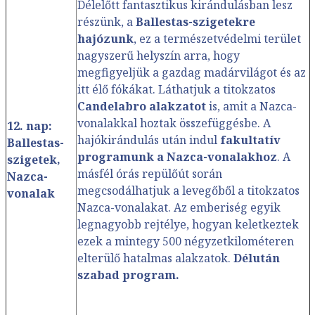
Délelőtt fantasztikus kirándulásban lesz
részünk, a
Ballestas-szigetekre
hajózunk
, ez a természetvédelmi terület
nagyszerű helyszín arra, hogy
megfigyeljük a gazdag madárvilágot és az
itt élő fókákat. Láthatjuk a titokzatos
Candelabro alakzatot
is, amit a Nazca-
vonalakkal hoztak összefüggésbe. A
12. nap:
hajókirándulás után indul
fakultatív
Ballestas-
programunk a Nazca-vonalakhoz
. A
szigetek,
másfél órás repülőút során
Nazca-
megcsodálhatjuk a levegőből a titokzatos
vonalak
Nazca-vonalakat. Az emberiség egyik
legnagyobb rejtélye, hogyan keletkeztek
ezek a mintegy 500 négyzetkilométeren
elterülő hatalmas alakzatok.
Délután
szabad program.