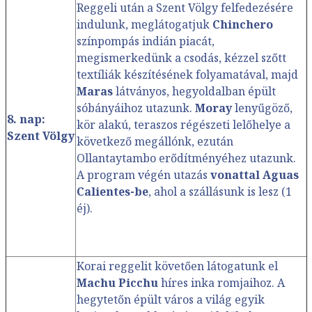
Reggeli után a Szent Völgy felfedezésére
indulunk, meglátogatjuk
Chinchero
színpompás indián piacát,
megismerkedünk a csodás, kézzel szőtt
textíliák készítésének folyamatával, majd
Maras
látványos, hegyoldalban épült
sóbányáihoz utazunk.
Moray
lenyűgöző,
8. nap:
kör alakú, teraszos régészeti lelőhelye a
Szent Völgy
következő megállónk, ezután
Ollantaytambo erődítményéhez utazunk.
A program végén utazás
vonattal Aguas
Calientes-be
, ahol a szállásunk is lesz (1
éj).
Korai reggelit követően látogatunk el
Machu Picchu
híres inka romjaihoz. A
hegytetőn épült város a világ egyik