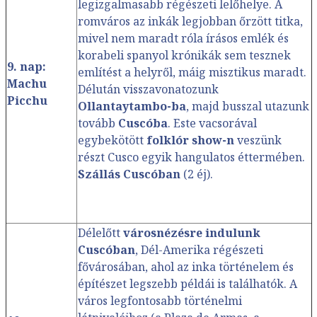
legizgalmasabb régészeti lelőhelye. A
romváros az inkák legjobban őrzött titka,
mivel nem maradt róla írásos emlék és
korabeli spanyol krónikák sem tesznek
9. nap:
említést a helyről, máig misztikus maradt.
Machu
Délután visszavonatozunk
Picchu
Ollantaytambo-ba
, majd busszal utazunk
tovább
Cuscóba
. Este vacsorával
egybekötött
folklór show-n
veszünk
részt Cusco egyik hangulatos éttermében.
Szállás Cuscóban
(2 éj).
Délelőtt
városnézésre indulunk
Cuscóban
, Dél-Amerika régészeti
fővárosában, ahol az inka történelem és
építészet legszebb példái is találhatók. A
város legfontosabb történelmi