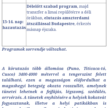
Délelőtt szabad program
, majd
transzfer a limai repülőtérre a déli
órákban,
elutazás amszterdami
13-14. nap:
átszállással Budapestre
, érkezés
hazautazás
másnap éjszaka.
Programok sorrendje változhat.
A körutazás több állomása (Puno, Titicaca-tó,
Cusco) 3400-4000 méterrel a tengerszint felett
található, ezen a magasságon előfordulhat a
magashegyi betegség okozta rosszullét, amelynek
tünetei lehetnek a fejfájás, légszomj, szédülés,
orrvérzés. A tünetek enyhítésére a helyiek kokateát
fogyasztanak, illetve a helyi patikákban is