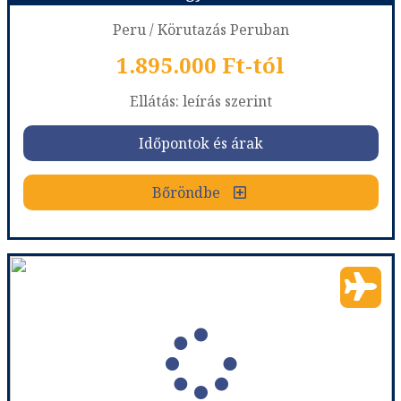
Peru / Körutazás Peruban
1.895.000 Ft-tól
már 1.479.900 Ft-tól
Ellátás: leírás szerint
Időpontok és árak
Időpontok és árak
Bőröndbe
Bőröndbe
Peru Nagykörút ***
Ország:
Peru
Város:
Körutazás Peruban
Utazás módja:
Repülővel
Ellátás:
leírás szerint
Szálláskategória:
Hotel
Szobatípus:
2 ágyas szoba