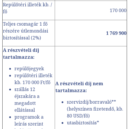
Repülőtéri illeték kb. /
170 000
fő
Teljes csomagár 1 fő
részére útlemondási
1 769 900
biztosítással (2%)
A részvételi díj
tartalmazza:
repülőjegyek
repülőtéri illeték
kb. 170 000 Ft/fő
A részvételi díj nem
szállás 12
tartalmazza:
éjszakára a
szervizdíj/borravaló**
megadott
(helyszínen fizetendő, kb.
ellátással
80 USD/fő)
programok a
utasbiztosítás*
leírás szerint