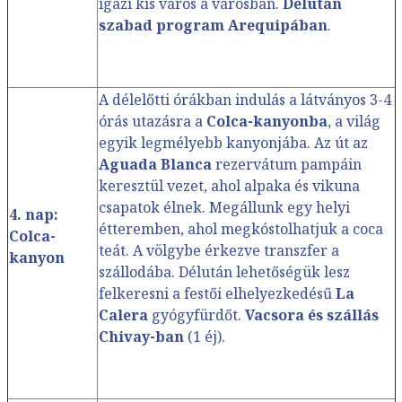
igazi kis város a városban.
Délután
szabad program Arequipában
.
A délelőtti órákban indulás a látványos 3-4
órás utazásra a
Colca-kanyonba
, a világ
egyik legmélyebb kanyonjába. Az út az
Aguada Blanca
rezervátum pampáin
keresztül vezet, ahol alpaka és vikuna
csapatok élnek. Megállunk egy helyi
4. nap:
étteremben, ahol megkóstolhatjuk a coca
Colca-
teát. A völgybe érkezve transzfer a
kanyon
szállodába. Délután lehetőségük lesz
felkeresni a festői elhelyezkedésű
La
Calera
gyógyfürdőt.
Vacsora és szállás
Chivay-ban
(1 éj).