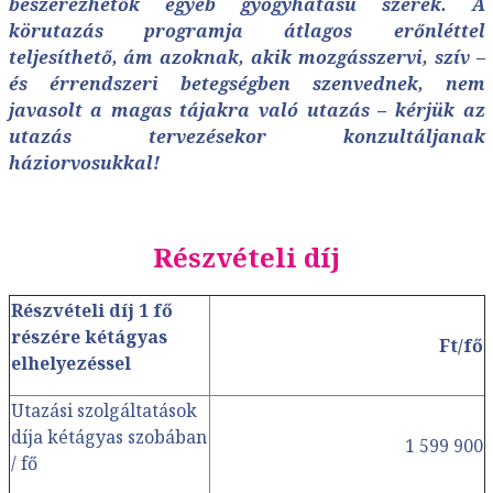
beszerezhetők egyéb gyógyhatású szerek. A
körutazás programja átlagos erőnléttel
teljesíthető, ám azoknak, akik mozgásszervi, szív –
és érrendszeri betegségben szenvednek, nem
javasolt a magas tájakra való utazás – kérjük az
utazás tervezésekor konzultáljanak
háziorvosukkal!
Részvételi díj
Részvételi díj 1 fő
részére kétágyas
Ft/fő
elhelyezéssel
Utazási szolgáltatások
díja kétágyas szobában
1 599 900
/ fő