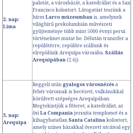
palotát, a városházát, a katedrálist és a San
Francisco kolostort. Látogatást teszünk a
híres
Larco múzeumban
is, amelynek
2. nap:
világhírű prekolumbián művészeti
Lima
gyűjteménye több mint 5000 évnyi perui
történelmet mutat be. Délután transzfer a
repülőtérre, repülőre szállunk és
elrepülünk Arequipa városába.
Szállás
Arequipában
(2 éj).
Reggeli után
gyalogos városnézés
a
fehér városnak is becézett, vulkánokkal
körülvett szépséges Arequipában.
Megtekintjük a főteret, a katedrálist, az
ősi
La Compania
jezsuita templomot és a
3. nap:
kihagyhatatlan
Santa Catalina
kolostort,
Arequipa
amely színes házakkal övezett utcáival egy