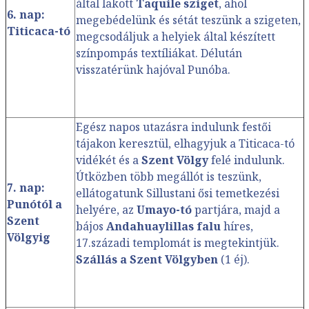
által lakott
Taquile sziget
, ahol
6. nap:
megebédelünk és sétát teszünk a szigeten,
Titicaca-tó
megcsodáljuk a helyiek által készített
színpompás textíliákat. Délután
visszatérünk hajóval Punóba.
Egész napos utazásra indulunk festői
tájakon keresztül, elhagyjuk a Titicaca-tó
vidékét és a
Szent Völgy
felé indulunk.
Útközben több megállót is teszünk,
7. nap:
ellátogatunk Sillustani ősi temetkezési
Punótól a
helyére, az
Umayo-tó
partjára, majd a
Szent
bájos
Andahuaylillas falu
híres,
Völgyig
17.századi templomát is megtekintjük.
Szállás a Szent Völgyben
(1 éj).