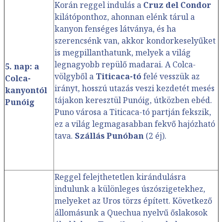
Korán reggel indulás a
Cruz del Condor
kilátóponthoz, ahonnan elénk tárul a
kanyon fenséges látványa, és ha
szerencsénk van, akkor kondorkeselyűket
is megpillanthatunk, melyek a világ
legnagyobb repülő madarai. A Colca-
5. nap: a
völgyből a
Titicaca-tó
felé vesszük az
Colca-
irányt, hosszú utazás veszi kezdetét mesés
kanyontól
tájakon keresztül Punóig, útközben ebéd.
Punóig
Puno városa a Titicaca-tó partján fekszik,
ez a világ legmagasabban fekvő hajózható
tava.
Szállás Punóban
(2 éj).
Reggel felejthetetlen kirándulásra
indulunk a különleges úszószigetekhez,
melyeket az Uros törzs épített. Következő
állomásunk a Quechua nyelvű őslakosok