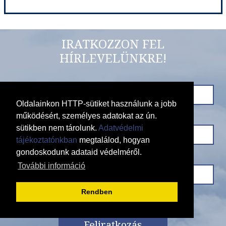
Nagy Perui Körutazás - bolíviai és észak-perui kirándulással
IRATKOZZON FEL
HÍRLEVELÜNKRE!
Ország:
Peru
Város:
Körutazás Peruban
Utazás módja:
Repülővel
Ellátás:
Félpanzió
Szálláskategória:
Hotel ****
Szobatípus:
2 ágyas szoba
Oldalainkon HTTP-sütiket használunk a jobb
Időtartam:
16 éj
működésért, személyes adatokat az ún.
sütikben nem tárolunk.
Adatvédelmi
tájékoztatónkban
megtalálod, hogyan
gondoskodunk adataid védelméről.
Időpont: 2026-11-24 | 16 éj
További információ
Rendben
már 1.834.000 Ft-tól
Feliratkozás