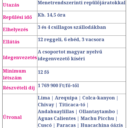
Menetrendszerinti repülőjáratokkal
Utazás
Kb. 14,5 óra
Repülési idő
3 és 4 csillagos szállodákban
Elhelyezés
12 reggeli, 6 ebéd, 3 vacsora
Ellátás
A csoportot magyar nyelvű
Idegenvezetés
idegenvezető kíséri
Minimum
12 fő
létszám
1 769 900 Ft/fő-től
Részvételi díj
Lima | Arequipa | Colca-kanyon |
Chivay | Titicaca-tó |
Andahuaylillas | Ollantaytambo |
Útvonal
Aguas Calientes | Machu Picchu |
Cuscó | Paracas | Huacachina óázis