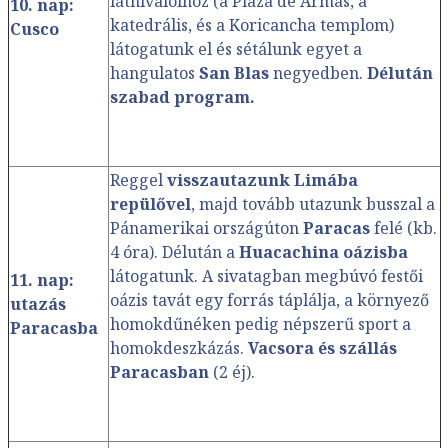
látnivalóihoz (a Plaza de Armas, a
10. nap:
katedrális, és a Koricancha templom)
Cusco
látogatunk el és sétálunk egyet a
hangulatos
San Blas
negyedben.
Délután
szabad program.
Reggel
visszautazunk Limába
repülővel
, majd tovább utazunk busszal a
Pánamerikai országúton
Paracas
felé (kb.
4 óra). Délután a
Huacachina oázisba
látogatunk. A sivatagban megbúvó festői
11. nap:
oázis tavát egy forrás táplálja, a környező
utazás
homokdűnéken pedig népszerű sport a
Paracasba
homokdeszkázás.
Vacsora és szállás
Paracasban
(2 éj).