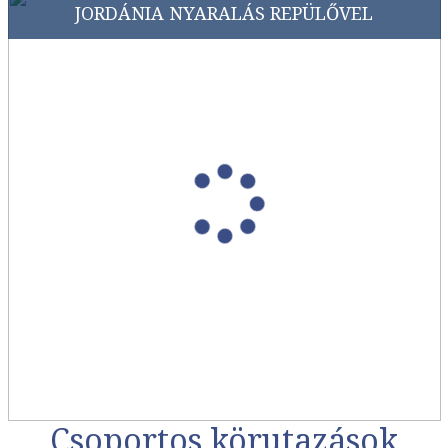
JORDÁNIA NYARALÁS REPÜLŐVEL
Csoportos körutazások