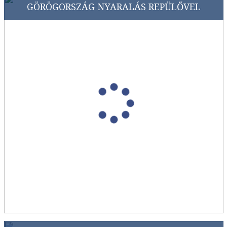
GÖRÖGORSZÁG NYARALÁS REPÜLŐVEL