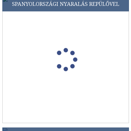
SPANYOLORSZÁGI NYARALÁS REPÜLŐVEL